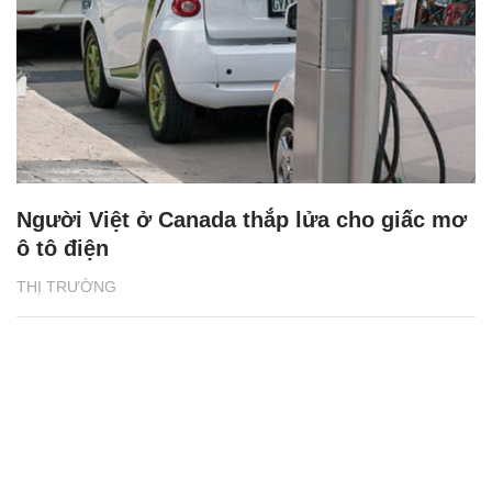
Người Việt ở Canada thắp lửa cho giấc mơ
ô tô điện
THỊ TRƯỜNG