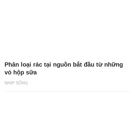
Phân loại rác tại nguồn bắt đầu từ những
vỏ hộp sữa
NHỊP SỐNG