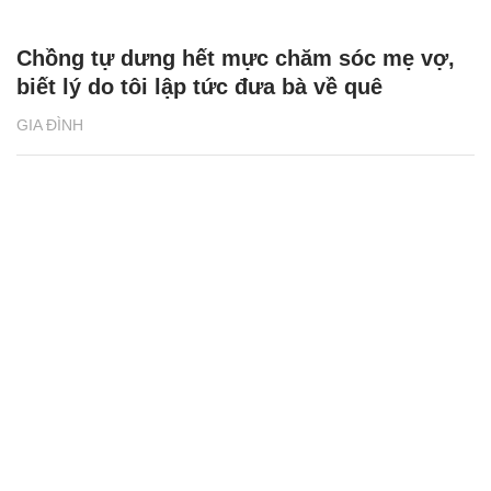
Chồng tự dưng hết mực chăm sóc mẹ vợ,
biết lý do tôi lập tức đưa bà về quê
GIA ĐÌNH