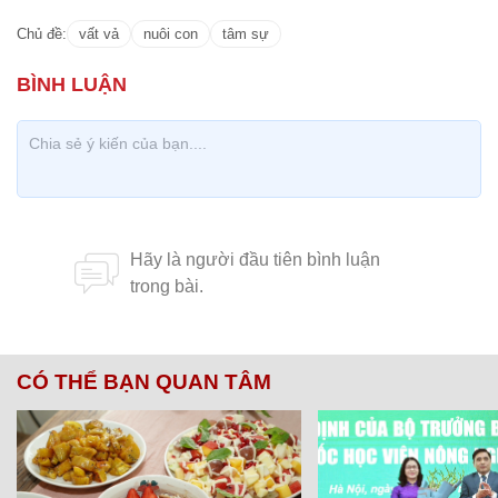
Chủ đề:
vất vả
nuôi con
tâm sự
CÓ THỂ BẠN QUAN TÂM