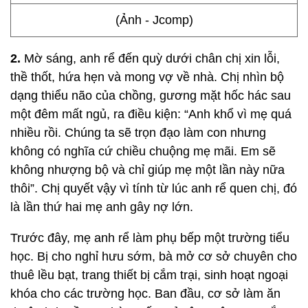
(Ảnh - Jcomp)
2.
Mờ sáng, anh rể đến quỳ dưới chân chị xin lỗi,
thề thốt, hứa hẹn và mong vợ về nhà. Chị nhìn bộ
dạng thiểu não của chồng, gương mặt hốc hác sau
một đêm mất ngủ, ra điều kiện: “Anh khổ vì mẹ quá
nhiều rồi. Chúng ta sẽ trọn đạo làm con nhưng
không có nghĩa cứ chiều chuộng mẹ mãi. Em sẽ
không nhượng bộ và chỉ giúp mẹ một lần này nữa
thôi”. Chị quyết vậy vì tính từ lúc anh rể quen chị, đó
là lần thứ hai mẹ anh gây nợ lớn.
Trước đây, mẹ anh rể làm phụ bếp một trường tiểu
học. Bị cho nghỉ hưu sớm, bà mở cơ sở chuyên cho
thuê lều bạt, trang thiết bị cắm trại, sinh hoạt ngoại
khóa cho các trường học. Ban đầu, cơ sở làm ăn