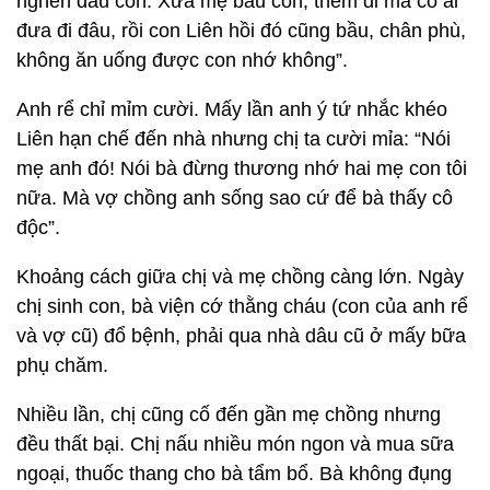
nghén đâu con. Xưa mẹ bầu con, thèm đi mà có ai
đưa đi đâu, rồi con Liên hồi đó cũng bầu, chân phù,
không ăn uống được con nhớ không”.
Anh rể chỉ mỉm cười. Mấy lần anh ý tứ nhắc khéo
Liên hạn chế đến nhà nhưng chị ta cười mỉa: “Nói
mẹ anh đó! Nói bà đừng thương nhớ hai mẹ con tôi
nữa. Mà vợ chồng anh sống sao cứ để bà thấy cô
độc”.
Khoảng cách giữa chị và mẹ chồng càng lớn. Ngày
chị sinh con, bà viện cớ thằng cháu (con của anh rể
và vợ cũ) đổ bệnh, phải qua nhà dâu cũ ở mấy bữa
phụ chăm.
Nhiều lần, chị cũng cố đến gần mẹ chồng nhưng
đều thất bại. Chị nấu nhiều món ngon và mua sữa
ngoại, thuốc thang cho bà tẩm bổ. Bà không đụng