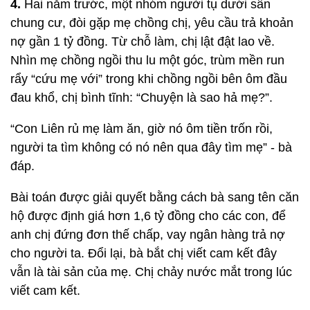
4.
Hai năm trước, một nhóm người tụ dưới sân
chung cư, đòi gặp mẹ chồng chị, yêu cầu trả khoản
nợ gần 1 tỷ đồng. Từ chỗ làm, chị lật đật lao về.
Nhìn mẹ chồng ngồi thu lu một góc, trùm mền run
rẩy “cứu mẹ với” trong khi chồng ngồi bên ôm đầu
đau khổ, chị bình tĩnh: “Chuyện là sao hả mẹ?”.
“Con Liên rủ mẹ làm ăn, giờ nó ôm tiền trốn rồi,
người ta tìm không có nó nên qua đây tìm mẹ” - bà
đáp.
Bài toán được giải quyết bằng cách bà sang tên căn
hộ được định giá hơn 1,6 tỷ đồng cho các con, để
anh chị đứng đơn thế chấp, vay ngân hàng trả nợ
cho người ta. Đổi lại, bà bắt chị viết cam kết đây
vẫn là tài sản của mẹ. Chị chảy nước mắt trong lúc
viết cam kết.