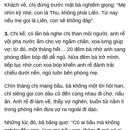
Khách về, chị đứng trước mặt bà nghiêm giọng: “Mẹ
nhìn kỹ nhé, con là Thu, không phải Liên. Từ nay
nếu mẹ gọi là Liên, con sẽ không đáp”.
3.
Chị kể, có lần bà nghe chị than mỏi người, anh rể
vội pha nước ấm cho vợ ngâm chân, xoa lưng giúp
vợ; từ đó, một tháng hết… 20 đêm bà nhờ anh sang
phòng đấm bóp để dễ ngủ. Nửa đêm bà trở mình,
tiếp tục nhờ con xoa bóp khiến anh rể đành trải
chiếu dưới nền, ngủ luôn bên phòng mẹ.
Chín tháng chị mang bầu, bà không một lời hỏi han,
chỉ siêng gọi con dâu cũ đến cùng nhau đi chợ, nấu
ăn. Anh rể đi làm về, thấy vợ nghén, buồn tủi nằm lì
trong phòng nên đưa vợ ra ngoài đi dạo.
Những lúc đó, bà bâng quơ: “Có ai bầu mà không