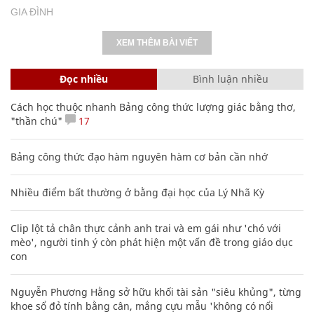
GIA ĐÌNH
XEM THÊM BÀI VIẾT
Đọc nhiều
Bình luận nhiều
Cách học thuộc nhanh Bảng công thức lượng giác bằng thơ,
"thần chú"
17
Bảng công thức đạo hàm nguyên hàm cơ bản cần nhớ
Nhiều điểm bất thường ở bằng đại học của Lý Nhã Kỳ
Clip lột tả chân thực cảnh anh trai và em gái như 'chó với
mèo', người tinh ý còn phát hiện một vấn đề trong giáo dục
con
Nguyễn Phương Hằng sở hữu khối tài sản "siêu khủng", từng
khoe sổ đỏ tính bằng cân, mắng cựu mẫu 'không có nổi