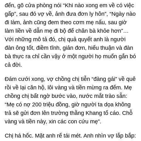
đến, gõ cửa phòng nói “Khi nào xong em về có việc
gấp”, sau đó vợ về, ảnh đưa đơn ly hôn”, “Ngày nào
đi làm, ảnh cũng đem theo cơm mẹ nấu, sau giờ
làm liền về dẫn mẹ đi bộ để chân bà khỏe hơn”…
Với những mô tả đó, chị quả quyết anh là người
đàn ông tốt, điềm tĩnh, giản đơn, hiếu thuận và đàn
bà thực ra chỉ cần vậy ở một người họ muốn gắn bó
cả đời.
Đám cưới xong, vợ chồng chị tiễn “đàng gái” về quê
rồi về lại căn hộ, lôi vàng và tiền mừng ra đếm. Mẹ
chồng chị bất ngờ bước vào, nước mắt trào sẵn:
“Mẹ có nợ 200 triệu đồng, giờ người ta dọa không
trả sẽ gửi đơn lên trường thằng Khang tố cáo. Chỗ
vàng và tiền này, xin các con cứu mẹ”.
Chị há hốc. Mặt anh rể tái mét. Anh nhìn vợ lắp bắp: