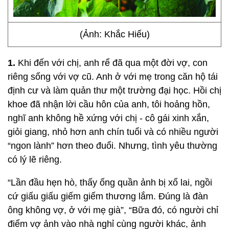
(Ảnh: Khắc Hiếu)
1.
Khi đến với chị, anh rể đã qua một đời vợ, con
riêng sống với vợ cũ. Anh ở với mẹ trong căn hộ tái
định cư và làm quản thư một trường đại học. Hồi chị
khoe đã nhận lời cầu hôn của anh, tôi hoảng hồn,
nghĩ anh không hề xứng với chị - cô gái xinh xắn,
giỏi giang, nhỏ hơn anh chín tuổi và có nhiều người
“ngon lành” hơn theo đuổi. Nhưng, tình yêu thường
có lý lẽ riêng.
“Lần đầu hẹn hò, thấy ống quần ảnh bị xổ lai, ngồi
cứ giấu giấu giếm giếm thương lắm. Đúng là đàn
ông không vợ, ở với mẹ già”, “Bữa đó, có người chỉ
điểm vợ ảnh vào nhà nghỉ cùng người khác, ảnh