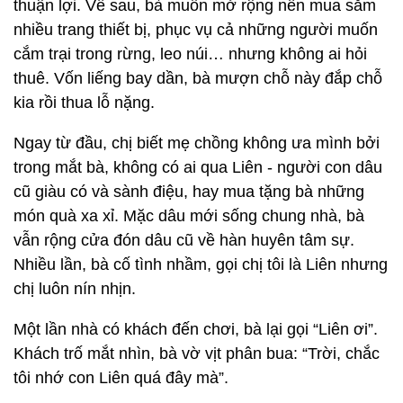
thuận lợi. Về sau, bà muốn mở rộng nên mua sắm
nhiều trang thiết bị, phục vụ cả những người muốn
cắm trại trong rừng, leo núi… nhưng không ai hỏi
thuê. Vốn liếng bay dần, bà mượn chỗ này đắp chỗ
kia rồi thua lỗ nặng.
Ngay từ đầu, chị biết mẹ chồng không ưa mình bởi
trong mắt bà, không có ai qua Liên - người con dâu
cũ giàu có và sành điệu, hay mua tặng bà những
món quà xa xỉ. Mặc dâu mới sống chung nhà, bà
vẫn rộng cửa đón dâu cũ về hàn huyên tâm sự.
Nhiều lần, bà cố tình nhầm, gọi chị tôi là Liên nhưng
chị luôn nín nhịn.
Một lần nhà có khách đến chơi, bà lại gọi “Liên ơi”.
Khách trố mắt nhìn, bà vờ vịt phân bua: “Trời, chắc
tôi nhớ con Liên quá đây mà”.