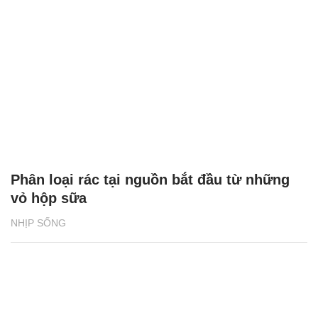
Phân loại rác tại nguồn bắt đầu từ những
vỏ hộp sữa
NHỊP SỐNG