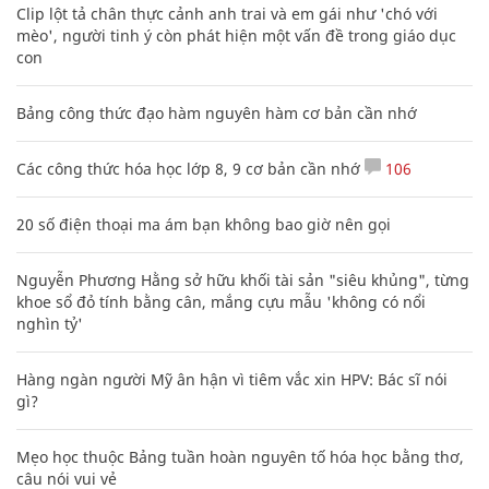
Clip lột tả chân thực cảnh anh trai và em gái như 'chó với
mèo', người tinh ý còn phát hiện một vấn đề trong giáo dục
con
Bảng công thức đạo hàm nguyên hàm cơ bản cần nhớ
Các công thức hóa học lớp 8, 9 cơ bản cần nhớ
106
20 số điện thoại ma ám bạn không bao giờ nên gọi
Nguyễn Phương Hằng sở hữu khối tài sản "siêu khủng", từng
khoe sổ đỏ tính bằng cân, mắng cựu mẫu 'không có nổi
nghìn tỷ'
Hàng ngàn người Mỹ ân hận vì tiêm vắc xin HPV: Bác sĩ nói
gì?
Mẹo học thuộc Bảng tuần hoàn nguyên tố hóa học bằng thơ,
câu nói vui vẻ