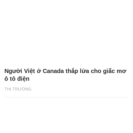
Người Việt ở Canada thắp lửa cho giấc mơ
ô tô điện
THỊ TRƯỜNG