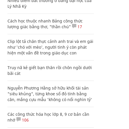
Nhiều điểm bất thường ở bằng đại học của
Lý Nhã Kỳ
Cách học thuộc nhanh Bảng công thức
lượng giác bằng thơ, "thần chú"
17
Clip lột tả chân thực cảnh anh trai và em gái
như 'chó với mèo', người tinh ý còn phát
hiện một vấn đề trong giáo dục con
Truy nã kẻ giết bạn thân rồi chôn ngồi dưới
bãi cát
Nguyễn Phương Hằng sở hữu khối tài sản
"siêu khủng", từng khoe sổ đỏ tính bằng
cân, mắng cựu mẫu 'không có nổi nghìn tỷ'
Các công thức hóa học lớp 8, 9 cơ bản cần
nhớ
106