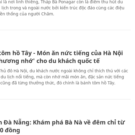
ỉ là nơi linh thiêng, Tháp Bà Ponagar còn là điểm thu hút du
 lịch trong và ngoài nước bởi kiến trúc độc đáo cùng các điệu
ền thống của người Chăm.
tôm hồ Tây - Món ăn nức tiếng của Hà Nội
thương nhớ' cho du khách quốc tế
Thủ đô Hà Nội, du khách nước ngoài không chỉ thích thú với các
 du lịch nổi tiếng, mà còn nhớ mãi món ăn, đặc sản nức tiếng
i cũng đã từng thưởng thức, đó chính là bánh tôm hồ Tây.
ch Đà Nẵng: Khám phá Bà Nà về đêm chỉ từ
00 đồng