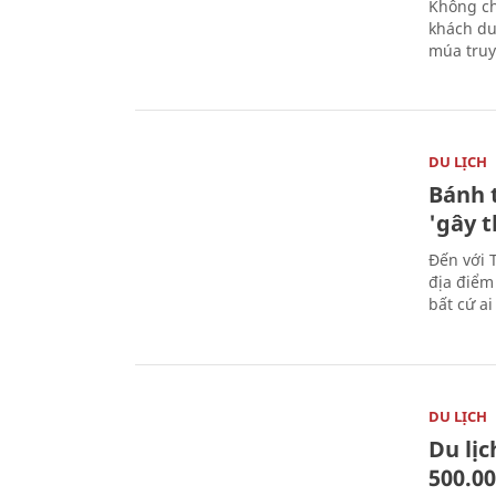
Không ch
khách du
múa truy
DU LỊCH
Bánh 
'gây 
Đến với 
địa điểm
bất cứ a
DU LỊCH
Du lị
500.0