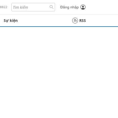
18822
Đăng nhập
Sự kiện
RSS