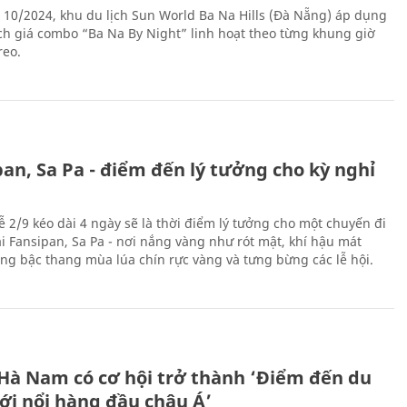
 10/2024, khu du lịch Sun World Ba Na Hills (Đà Nẵng) áp dụng
ch giá combo “Ba Na By Night” linh hoạt theo từng khung giờ
reo.
an, Sa Pa - điểm đến lý tưởng cho kỳ nghỉ
ễ 2/9 kéo dài 4 ngày sẽ là thời điểm lý tưởng cho một chuyến đi
ại Fansipan, Sa Pa - nơi nắng vàng như rót mật, khí hậu mát
ộng bậc thang mùa lúa chín rực vàng và tưng bừng các lễ hội.
 Hà Nam có cơ hội trở thành ‘Điểm đến du
ới nổi hàng đầu châu Á’