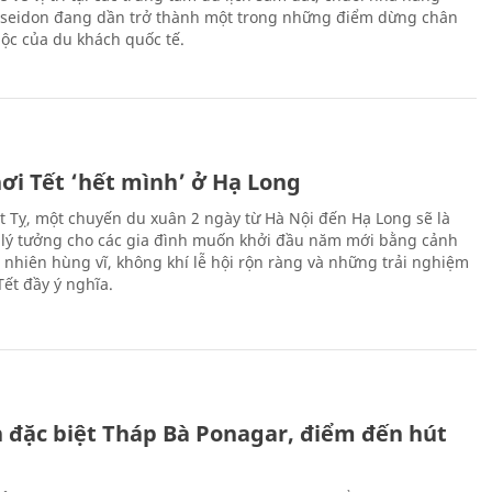
oseidon đang dần trở thành một trong những điểm dừng chân
ộc của du khách quốc tế.
ơi Tết ‘hết mình’ ở Hạ Long
Ất Tỵ, một chuyến du xuân 2 ngày từ Hà Nội đến Hạ Long sẽ là
 lý tưởng cho các gia đình muốn khởi đầu năm mới bằng cảnh
n nhiên hùng vĩ, không khí lễ hội rộn ràng và những trải nghiệm
Tết đầy ý nghĩa.
ch đặc biệt Tháp Bà Ponagar, điểm đến hút