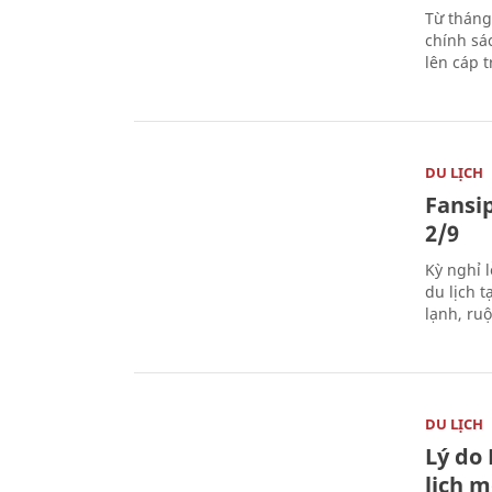
Từ tháng
chính sá
lên cáp t
DU LỊCH
Fansip
2/9
Kỳ nghỉ l
du lịch t
lạnh, ru
DU LỊCH
Lý do
lịch m