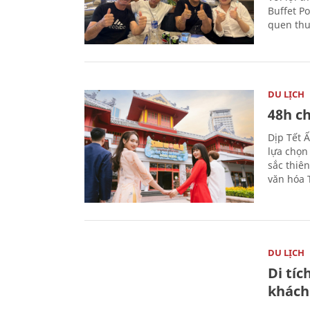
Buffet P
quen thu
DU LỊCH
48h ch
Dịp Tết 
lựa chọn
sắc thiê
văn hóa 
DU LỊCH
Di tí
khách