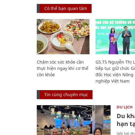
Có thể bạn quan tâm
Chăm sóc sức khỏe cần
GS.TS Nguyễn Thị 
thực hiện ngay khi cơ thể
tiếp tục giữ chức 
còn khỏe
đốc Học viện Nông
nghiệp Việt Nam
Tin cùng chuyên mục
DU LỊCH
Du kh
hạn t
Với lợi t