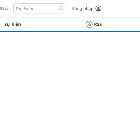
18822
Đăng nhập
Sự kiện
RSS