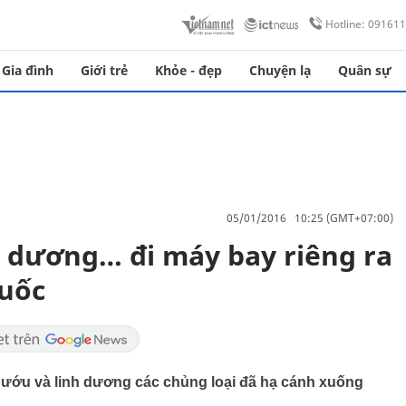
Hotline: 09161
Gia đình
Giới trẻ
Khỏe - đẹp
Chuyện lạ
Quân sự
05/01/2016 10:25 (GMT+07:00)
h dương… đi máy bay riêng ra
Quốc
bướu và linh dương các chủng loại đã hạ cánh xuống