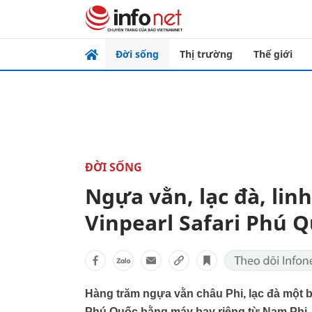
Đời sống
Thị trường
Thế giới
ĐỜI SỐNG
Ngựa vằn, lạc đà, lin
Vinpearl Safari Phú 
Hàng trăm ngựa vằn châu Phi, lạc đà một 
Phú Quốc bằng máy bay riêng từ Nam Phi.