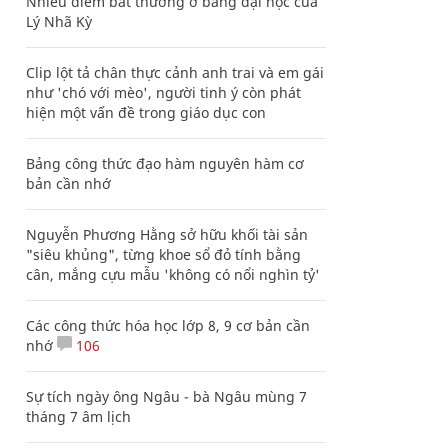
Nhiều điểm bất thường ở bằng đại học của
Lý Nhã Kỳ
Clip lột tả chân thực cảnh anh trai và em gái
như 'chó với mèo', người tinh ý còn phát
hiện một vấn đề trong giáo dục con
Bảng công thức đạo hàm nguyên hàm cơ
bản cần nhớ
Nguyễn Phương Hằng sở hữu khối tài sản
"siêu khủng", từng khoe sổ đỏ tính bằng
cân, mắng cựu mẫu 'không có nổi nghìn tỷ'
Các công thức hóa học lớp 8, 9 cơ bản cần
nhớ
106
Sự tích ngày ông Ngâu - bà Ngâu mùng 7
tháng 7 âm lịch