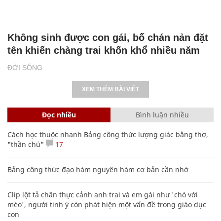
Không sinh được con gái, bố chán nản đặt
tên khiến chàng trai khốn khổ nhiều năm
ĐỜI SỐNG
XEM THÊM BÀI VIẾT
Đọc nhiều
Bình luận nhiều
Cách học thuộc nhanh Bảng công thức lượng giác bằng thơ,
"thần chú"
17
Bảng công thức đạo hàm nguyên hàm cơ bản cần nhớ
Clip lột tả chân thực cảnh anh trai và em gái như 'chó với
mèo', người tinh ý còn phát hiện một vấn đề trong giáo dục
con