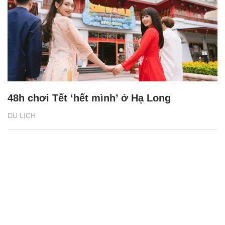
48h chơi Tết ‘hết mình’ ở Hạ Long
DU LỊCH