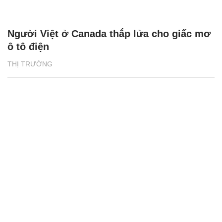
Người Việt ở Canada thắp lửa cho giấc mơ
ô tô điện
THỊ TRƯỜNG