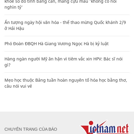
khoe sổ đỏ tính bằng cân, mắng cựu mẫu 'không có nổi
nghìn tỷ'
Ấn tượng ngày hội văn hóa - thể thao mừng Quốc khánh 2/9
ở Hải Hậu
Phó Đoàn ĐBQH Hà Giang Vương Ngọc Hà bị kỷ luật
Hàng ngàn người Mỹ ân hận vì tiêm vắc xin HPV: Bác sĩ nói
gì?
Mẹo học thuộc Bảng tuần hoàn nguyên tố hóa học bằng thơ,
câu nói vui vẻ
CHUYÊN TRANG CỦA BÁO