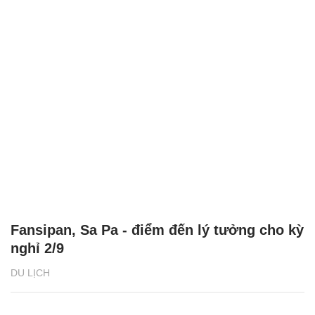
Fansipan, Sa Pa - điểm đến lý tưởng cho kỳ
nghỉ 2/9
DU LỊCH