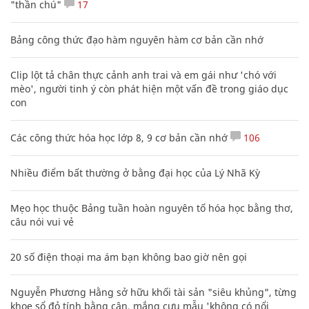
"thần chú"
17
Bảng công thức đạo hàm nguyên hàm cơ bản cần nhớ
Clip lột tả chân thực cảnh anh trai và em gái như 'chó với
mèo', người tinh ý còn phát hiện một vấn đề trong giáo dục
con
Các công thức hóa học lớp 8, 9 cơ bản cần nhớ
106
Nhiều điểm bất thường ở bằng đại học của Lý Nhã Kỳ
Mẹo học thuộc Bảng tuần hoàn nguyên tố hóa học bằng thơ,
câu nói vui vẻ
20 số điện thoại ma ám bạn không bao giờ nên gọi
Nguyễn Phương Hằng sở hữu khối tài sản "siêu khủng", từng
khoe sổ đỏ tính bằng cân, mắng cựu mẫu 'không có nổi