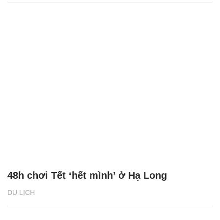
48h chơi Tết ‘hết mình’ ở Hạ Long
DU LỊCH