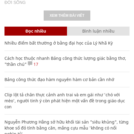
ĐỜI SỐNG
XEM THÊM BÀI VIẾT
Đọc nhiều
Bình luận nhiều
Nhiều điểm bất thường ở bằng đại học của Lý Nhã Kỳ
Cách học thuộc nhanh Bảng công thức lượng giác bằng thơ,
"thần chú"
17
Bảng công thức đạo hàm nguyên hàm cơ bản cần nhớ
Clip lột tả chân thực cảnh anh trai và em gái như 'chó với
mèo', người tinh ý còn phát hiện một vấn đề trong giáo dục
con
Nguyễn Phương Hằng sở hữu khối tài sản "siêu khủng", từng
khoe sổ đỏ tính bằng cân, mắng cựu mẫu 'không có nổi
nghìn tỷ'