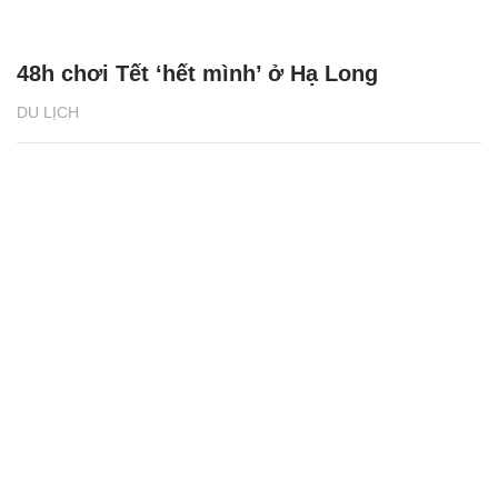
48h chơi Tết ‘hết mình’ ở Hạ Long
DU LỊCH