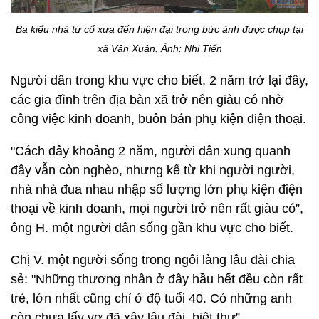
Ba kiểu nhà từ cổ xưa đến hiện đại trong bức ảnh được chụp tại
xã Vân Xuân. Ảnh: Nhị Tiến
Người dân trong khu vực cho biết, 2 năm trở lại đây,
các gia đình trên địa bàn xã trở nên giàu có nhờ
công việc kinh doanh, buôn bán phụ kiện điện thoại.
"Cách đây khoảng 2 năm, người dân xung quanh
đây vẫn còn nghèo, nhưng kể từ khi người người,
nhà nhà đua nhau nhập số lượng lớn phụ kiện điện
thoại về kinh doanh, mọi người trở nên rất giàu có”,
ông H. một người dân sống gần khu vực cho biết.
Chị V. một người sống trong ngôi làng lâu đài chia
sẻ: "Những thương nhân ở đây hầu hết đều còn rất
trẻ, lớn nhất cũng chỉ ở độ tuổi 40. Có những anh
còn chưa lấy vợ đã xây lâu đài, biệt thự”.