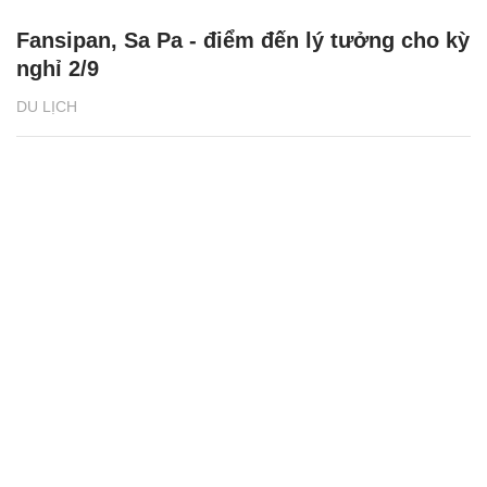
Fansipan, Sa Pa - điểm đến lý tưởng cho kỳ
nghỉ 2/9
DU LỊCH