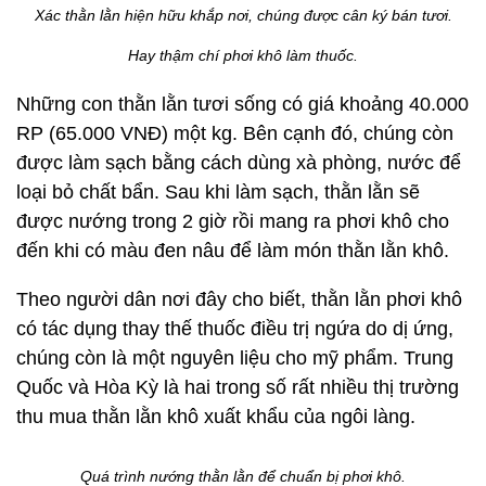
Xác thằn lằn hiện hữu khắp nơi, chúng được cân ký bán tươi.
Hay thậm chí phơi khô làm thuốc.
Những con thằn lằn tươi sống có giá khoảng 40.000
RP (65.000 VNĐ) một kg. Bên cạnh đó, chúng còn
được làm sạch bằng cách dùng xà phòng, nước để
loại bỏ chất bẩn. Sau khi làm sạch, thằn lằn sẽ
được nướng trong 2 giờ rồi mang ra phơi khô cho
đến khi có màu đen nâu để làm món thằn lằn khô.
Theo người dân nơi đây cho biết, thằn lằn phơi khô
có tác dụng thay thế thuốc điều trị ngứa do dị ứng,
chúng còn là một nguyên liệu cho mỹ phẩm. Trung
Quốc và Hòa Kỳ là hai trong số rất nhiều thị trường
thu mua thằn lằn khô xuất khẩu của ngôi làng.
Quá trình nướng thằn lằn để chuẩn bị phơi khô.