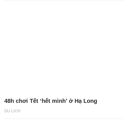
48h chơi Tết ‘hết mình’ ở Hạ Long
DU LỊCH