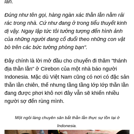
lằn.
Đúng như tên gọi, hàng ngàn xác thằn lằn nằm rải
rác trong nhà. Cứ như đang ở trong tiểu thuyết kinh
dị vậy. Ngay lập tức tôi tưởng tượng đến hình ảnh
của những người đang cố đuổi theo những con vật
bò trên các bức tường phòng bạn".
Đây chính là lời mở đầu cho chuyến đi thăm "thánh
địa thằn lằn" ở Cirebon của một nhà báo người
Indonesia. Mặc dù Việt Nam cũng có nơi có đặc sản
thằn lằn chiên, thế nhưng tầng tầng lớp lớp thằn lằn
đang được phơi khô nơi đây vẫn sẽ khiến nhiều
người sợ đến rùng mình.
Một ngôi làng chuyên săn bắt thằn lằn thực sự tồn tại ở
Indonesia.