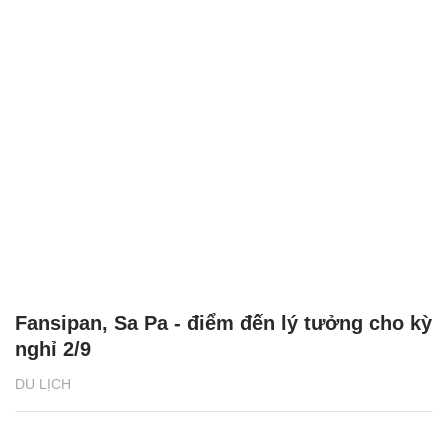
Fansipan, Sa Pa - điểm đến lý tưởng cho kỳ
nghỉ 2/9
DU LỊCH