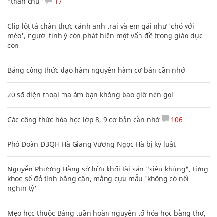
"thần chú"
17
Clip lột tả chân thực cảnh anh trai và em gái như 'chó với
mèo', người tinh ý còn phát hiện một vấn đề trong giáo dục
con
Bảng công thức đạo hàm nguyên hàm cơ bản cần nhớ
20 số điện thoại ma ám bạn không bao giờ nên gọi
Các công thức hóa học lớp 8, 9 cơ bản cần nhớ
106
Phó Đoàn ĐBQH Hà Giang Vương Ngọc Hà bị kỷ luật
Nguyễn Phương Hằng sở hữu khối tài sản "siêu khủng", từng
khoe sổ đỏ tính bằng cân, mắng cựu mẫu 'không có nổi
nghìn tỷ'
Mẹo học thuộc Bảng tuần hoàn nguyên tố hóa học bằng thơ,