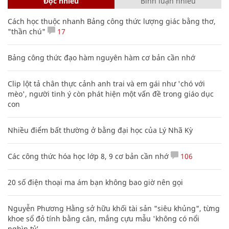
Đọc nhiều
Bình luận nhiều
Cách học thuộc nhanh Bảng công thức lượng giác bằng thơ,
"thần chú"
17
Bảng công thức đạo hàm nguyên hàm cơ bản cần nhớ
Clip lột tả chân thực cảnh anh trai và em gái như 'chó với
mèo', người tinh ý còn phát hiện một vấn đề trong giáo dục
con
Nhiều điểm bất thường ở bằng đại học của Lý Nhã Kỳ
Các công thức hóa học lớp 8, 9 cơ bản cần nhớ
106
20 số điện thoại ma ám bạn không bao giờ nên gọi
Nguyễn Phương Hằng sở hữu khối tài sản "siêu khủng", từng
khoe sổ đỏ tính bằng cân, mắng cựu mẫu 'không có nổi
nghìn tỷ'