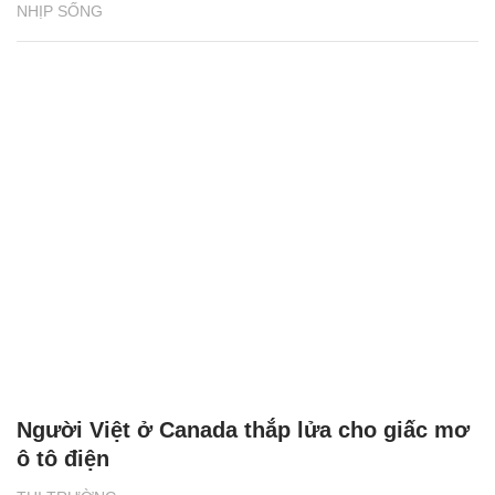
NHỊP SỐNG
Người Việt ở Canada thắp lửa cho giấc mơ
ô tô điện