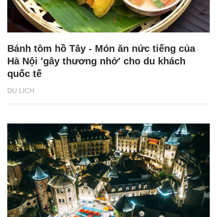
Bánh tôm hồ Tây - Món ăn nức tiếng của
Hà Nội 'gây thương nhớ' cho du khách
quốc tế
DU LỊCH