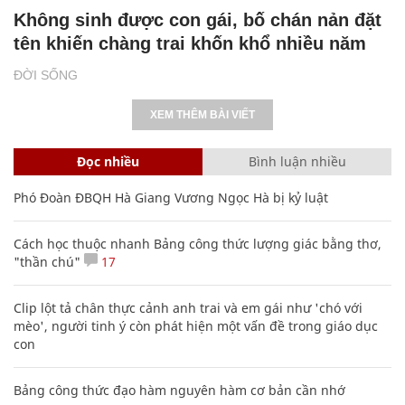
Không sinh được con gái, bố chán nản đặt
tên khiến chàng trai khốn khổ nhiều năm
ĐỜI SỐNG
XEM THÊM BÀI VIẾT
Đọc nhiều
Bình luận nhiều
Phó Đoàn ĐBQH Hà Giang Vương Ngọc Hà bị kỷ luật
Cách học thuộc nhanh Bảng công thức lượng giác bằng thơ,
"thần chú"
17
Clip lột tả chân thực cảnh anh trai và em gái như 'chó với
mèo', người tinh ý còn phát hiện một vấn đề trong giáo dục
con
Bảng công thức đạo hàm nguyên hàm cơ bản cần nhớ