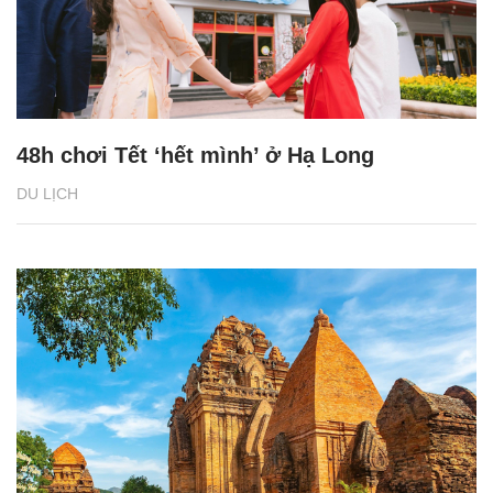
48h chơi Tết ‘hết mình’ ở Hạ Long
DU LỊCH