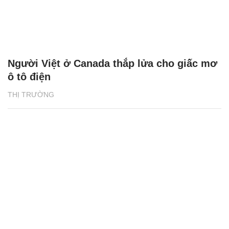
Người Việt ở Canada thắp lửa cho giấc mơ
ô tô điện
THỊ TRƯỜNG