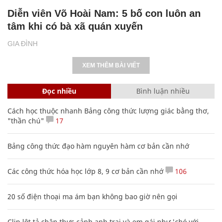
Diễn viên Võ Hoài Nam: 5 bố con luôn an
tâm khi có bà xã quán xuyến
GIA ĐÌNH
XEM THÊM BÀI VIẾT
Đọc nhiều
Bình luận nhiều
Cách học thuộc nhanh Bảng công thức lượng giác bằng thơ,
"thần chú"
17
Bảng công thức đạo hàm nguyên hàm cơ bản cần nhớ
Các công thức hóa học lớp 8, 9 cơ bản cần nhớ
106
20 số điện thoại ma ám bạn không bao giờ nên gọi
Clip lột tả chân thực cảnh anh trai và em gái như 'chó với