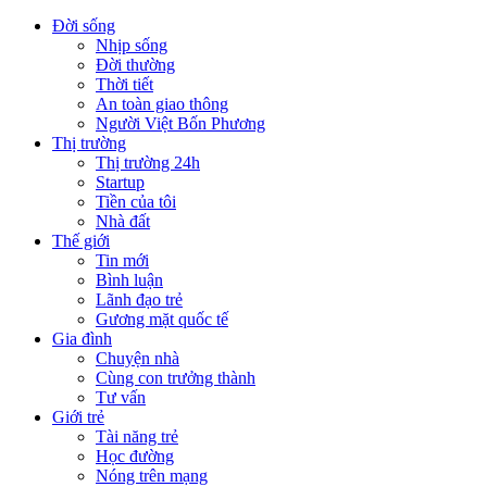
Đời sống
Nhịp sống
Đời thường
Thời tiết
An toàn giao thông
Người Việt Bốn Phương
Thị trường
Thị trường 24h
Startup
Tiền của tôi
Nhà đất
Thế giới
Tin mới
Bình luận
Lãnh đạo trẻ
Gương mặt quốc tế
Gia đình
Chuyện nhà
Cùng con trưởng thành
Tư vấn
Giới trẻ
Tài năng trẻ
Học đường
Nóng trên mạng