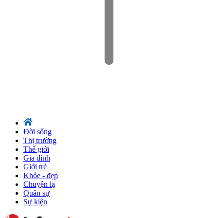
Đời sống
Thị trường
Thế giới
Gia đình
Giới trẻ
Khỏe - đẹp
Chuyện lạ
Quân sự
Sự kiện