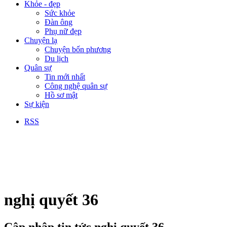
Khỏe - đẹp
Sức khỏe
Đàn ông
Phụ nữ đẹp
Chuyện lạ
Chuyện bốn phương
Du lịch
Quân sự
Tin mới nhất
Công nghệ quân sự
Hồ sơ mật
Sự kiện
RSS
nghị quyết 36
Cập nhập tin tức nghị quyết 36