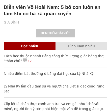
Diễn viên Võ Hoài Nam: 5 bố con luôn an
tâm khi có bà xã quán xuyến
GIA ĐÌNH
XEM THÊM BÀI VIẾT
Đọc nhiều
Bình luận nhiều
Cách học thuộc nhanh Bảng công thức lượng giác bằng thơ,
"thần chú"
17
Nhiều điểm bất thường ở bằng đại học của Lý Nhã Kỳ
Lý Nhã Kỳ lần đầu tâm sự về người cha Liệt sĩ đặc công rừng
Sác
Clip lột tả chân thực cảnh anh trai và em gái như 'chó với
mèo', người tinh ý còn phát hiện một vấn đề trong giáo dục