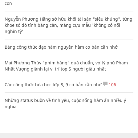
con
Nguyễn Phương Hằng sở hữu khối tài sản "siêu khủng", từng
khoe sổ đỏ tính bằng cân, mắng cựu mẫu 'không có nổi
nghìn tỷ'
Bảng công thức đạo hàm nguyên hàm cơ bản cần nhớ
Mai Phương Thúy "phím hàng" quá chuẩn, vợ tỷ phú Phạm
Nhật Vượng giành lại vị trí top 5 người giàu nhất
Các công thức hóa học lớp 8, 9 cơ bản cần nhớ
106
Những status buồn về tình yêu, cuộc sống hàm ẩn nhiều ý
nghĩa