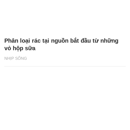
Phân loại rác tại nguồn bắt đầu từ những
vỏ hộp sữa
NHỊP SỐNG