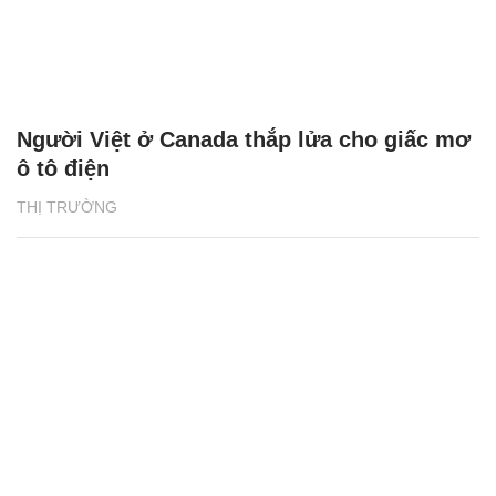
Người Việt ở Canada thắp lửa cho giấc mơ
ô tô điện
THỊ TRƯỜNG