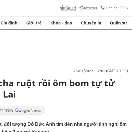
Hotline: 09161
Gia đình
Giới trẻ
Khỏe - đẹp
Chuyện lạ
Quân sự
25/01/2022 12:01 (GMT+07:00)
cha ruột rồi ôm bom tự tử
 Lai
t, đối tượng Đỗ Đức Anh tìm đến nhà người tình nghi ôm
t hiện 2 người tử vong.