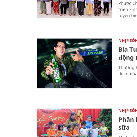
Phước Ch
triển ki
tuyến bi
NHỊP SỐ
Bia T
động 
Thương h
dịch mùa
NHỊP SỐ
Phân 
sữa