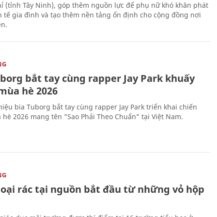
ỉ (tỉnh Tây Ninh), góp thêm nguồn lực để phụ nữ khó khăn phát
nh tế gia đình và tạo thêm nền tảng ổn định cho cộng đồng nơi
ên.
NG
uborg bắt tay cùng rapper Jay Park khuấy
mùa hè 2026
iệu bia Tuborg bắt tay cùng rapper Jay Park triển khai chiến
 hè 2026 mang tên "Sao Phải Theo Chuẩn” tại Việt Nam.
NG
loại rác tại nguồn bắt đầu từ những vỏ hộp