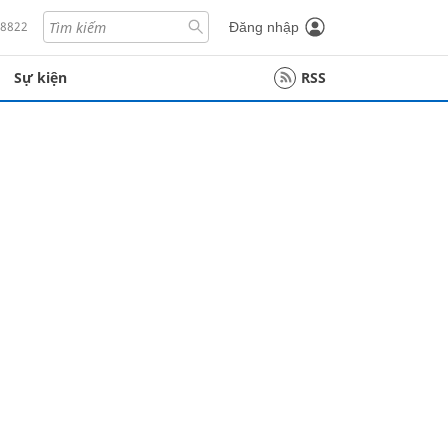
18822
Đăng nhập
Sự kiện
RSS