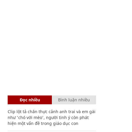
Đọc nhiều
Bình luận nhiều
Clip lột tả chân thực cảnh anh trai và em gái
như 'chó với mèo', người tinh ý còn phát
hiện một vấn đề trong giáo dục con