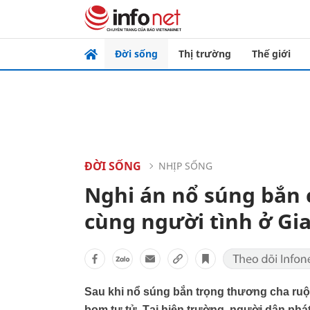
Đời sống
Thị trường
Thế giới
ĐỜI SỐNG
NHỊP SỐNG
Nghi án nổ súng bắn 
cùng người tình ở Gia
Sau khi nổ súng bắn trọng thương cha ruộ
bom tự tử. Tại hiện trường, người dân phá