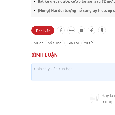
Bắt kẻ giết người, cướp tài sản sau 72 giờ 
[Nóng] Hai đối tượng nổ súng uy hiếp, ép 
Bình luận
Chủ đề:
nổ súng
Gia Lai
tự tử