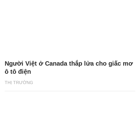
Người Việt ở Canada thắp lửa cho giấc mơ
ô tô điện
THỊ TRƯỜNG