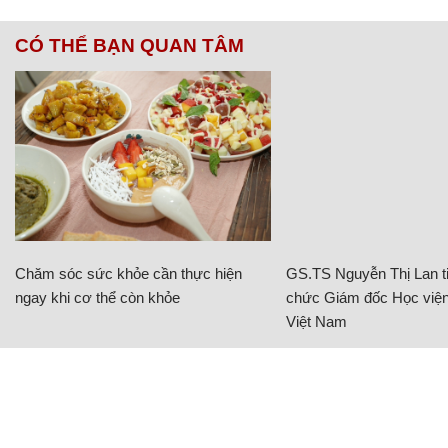
CÓ THỂ BẠN QUAN TÂM
Chăm sóc sức khỏe cần thực hiện
GS.TS Nguyễn Thị Lan ti
ngay khi cơ thể còn khỏe
chức Giám đốc Học viện
Việt Nam