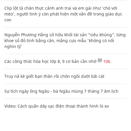
Clip lột tả chân thực cảnh anh trai và em gái như 'chó với
mèo', người tinh ý còn phát hiện một vấn đề trong giáo dục
con
Nguyễn Phương Hằng sở hữu khối tài sản "siêu khủng", từng
khoe sổ đỏ tính bằng cân, mắng cựu mẫu 'không có nổi
nghìn tỷ'
Các công thức hóa học lớp 8, 9 cơ bản cần nhớ
106
Truy nã kẻ giết bạn thân rồi chôn ngồi dưới bãi cát
Sự tích ngày ông Ngâu - bà Ngâu mùng 7 tháng 7 âm lịch
Video: Cách quấn dây sạc điện thoại thành hình lò xo