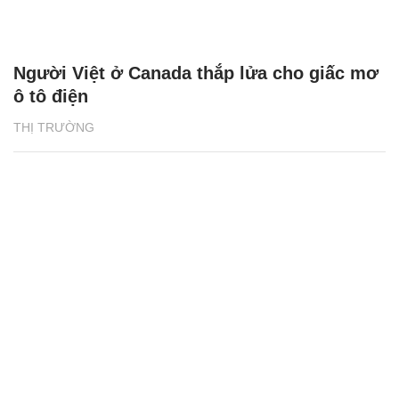
Người Việt ở Canada thắp lửa cho giấc mơ
ô tô điện
THỊ TRƯỜNG