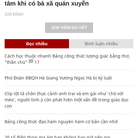
tâm khi có bà xã quán xuyến
GIA ĐÌNH
XEM THÊM BÀI VIẾT
Đọc nhiều
Bình luận nhiều
Cách học thuộc nhanh Bảng công thức lượng giác bằng thơ,
"thần chú"
17
Phó Đoàn ĐBQH Hà Giang Vương Ngọc Hà bị kỷ luật
Clip lột tả chân thực cảnh anh trai và em gái như 'chó với
mèo', người tinh ý còn phát hiện một vấn đề trong giáo dục
con
Bảng công thức đạo hàm nguyên hàm cơ bản cần nhớ
20 số điện thoại ma ám bạn không bao giờ nên gọi