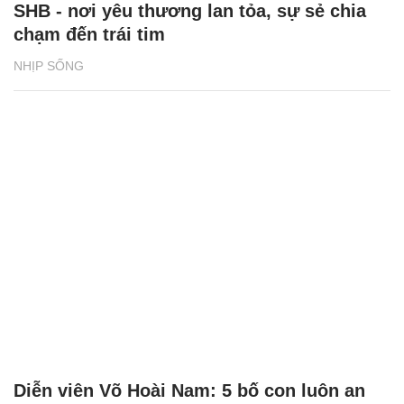
SHB - nơi yêu thương lan tỏa, sự sẻ chia
chạm đến trái tim
NHỊP SỐNG
Diễn viên Võ Hoài Nam: 5 bố con luôn an