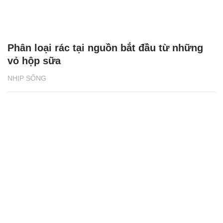
Phân loại rác tại nguồn bắt đầu từ những
vỏ hộp sữa
NHỊP SỐNG