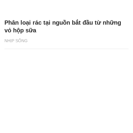
Phân loại rác tại nguồn bắt đầu từ những
vỏ hộp sữa
NHỊP SỐNG