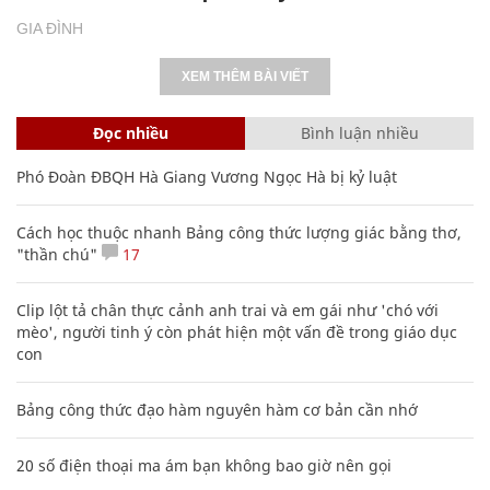
GIA ĐÌNH
XEM THÊM BÀI VIẾT
Đọc nhiều
Bình luận nhiều
Phó Đoàn ĐBQH Hà Giang Vương Ngọc Hà bị kỷ luật
Cách học thuộc nhanh Bảng công thức lượng giác bằng thơ,
"thần chú"
17
Clip lột tả chân thực cảnh anh trai và em gái như 'chó với
mèo', người tinh ý còn phát hiện một vấn đề trong giáo dục
con
Bảng công thức đạo hàm nguyên hàm cơ bản cần nhớ
20 số điện thoại ma ám bạn không bao giờ nên gọi