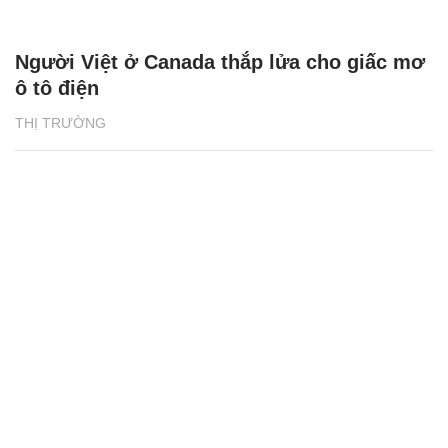
Người Việt ở Canada thắp lửa cho giấc mơ
ô tô điện
THỊ TRƯỜNG