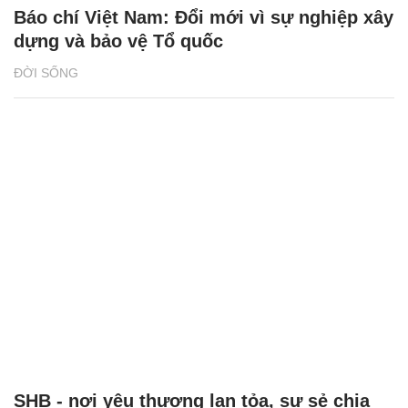
Báo chí Việt Nam: Đổi mới vì sự nghiệp xây
dựng và bảo vệ Tổ quốc
ĐỜI SỐNG
SHB - nơi yêu thương lan tỏa, sự sẻ chia