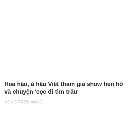
Hoa hậu, á hậu Việt tham gia show hẹn hò
và chuyện 'cọc đi tìm trâu'
NÓNG TRÊN MẠNG