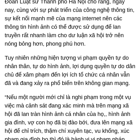
Đoàn Luật sư Thành phố Hà Nội cho rằng, ngày
nay, cùng với sự phát triển của công nghệ thông tin,
sự kết nối mạnh mẽ của mạng internet nên các
thông tin hình ảnh có thể được sử dụng để lan
truyền rất nhanh làm cho dư luận xã hội trở nên
nóng bỏng hơn, phong phú hơn.
Tuy nhiên những hiện tượng vi phạm quyền tự do
nhân thân, tự do hình ảnh, lợi dụng quyền tự do dân
chủ để xâm phạm đến lợi ích tổ chức cá nhân vẫn
đã và đang xảy ra phổ biến trên không gian mạng.
“Nếu một người mới chỉ là nghi phạm trong một vụ
việc mà cảnh sát đang xác minh mà trên mạng xã
hội đã lan tràn hình ảnh cá nhân của họ,, hình ảnh
gia đình, vợ con họ đã bị đào bới, đưa lên mạng xã
hội để chỉ trích, thậm chí xuyên tạc, vu khống, xúc
phạm gia đình họ thì đó là hành vi vi phạm pháp