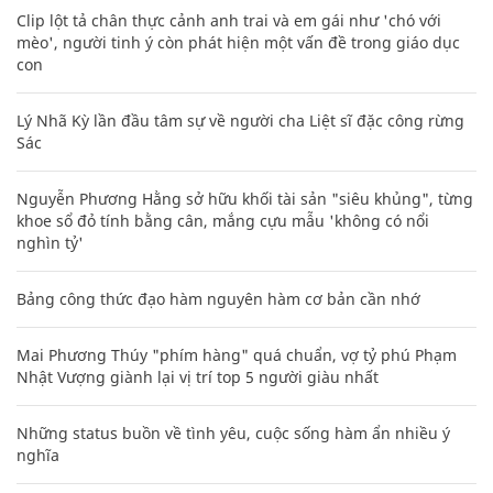
Clip lột tả chân thực cảnh anh trai và em gái như 'chó với
mèo', người tinh ý còn phát hiện một vấn đề trong giáo dục
con
Lý Nhã Kỳ lần đầu tâm sự về người cha Liệt sĩ đặc công rừng
Sác
Nguyễn Phương Hằng sở hữu khối tài sản "siêu khủng", từng
khoe sổ đỏ tính bằng cân, mắng cựu mẫu 'không có nổi
nghìn tỷ'
Bảng công thức đạo hàm nguyên hàm cơ bản cần nhớ
Mai Phương Thúy "phím hàng" quá chuẩn, vợ tỷ phú Phạm
Nhật Vượng giành lại vị trí top 5 người giàu nhất
Những status buồn về tình yêu, cuộc sống hàm ẩn nhiều ý
nghĩa