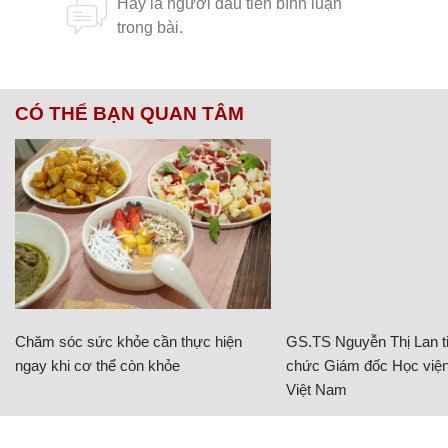
CÓ THỂ BẠN QUAN TÂM
Chăm sóc sức khỏe cần thực hiện
GS.TS Nguyễn Thị Lan ti
ngay khi cơ thể còn khỏe
chức Giám đốc Học viện
Việt Nam