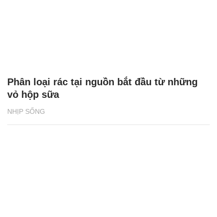
Phân loại rác tại nguồn bắt đầu từ những
vỏ hộp sữa
NHỊP SỐNG