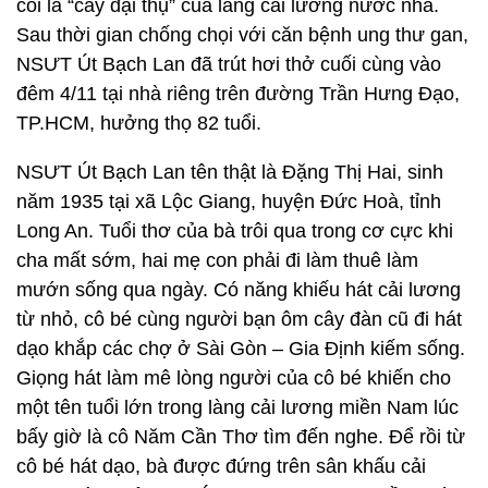
coi là “cây đại thụ” của làng cải lương nước nhà.
Sau thời gian chống chọi với căn bệnh ung thư gan,
NSƯT Út Bạch Lan đã trút hơi thở cuối cùng vào
đêm 4/11 tại nhà riêng trên đường Trần Hưng Đạo,
TP.HCM, hưởng thọ 82 tuổi.
NSƯT Út Bạch Lan tên thật là Đặng Thị Hai, sinh
năm 1935 tại xã Lộc Giang, huyện Đức Hoà, tỉnh
Long An. Tuổi thơ của bà trôi qua trong cơ cực khi
cha mất sớm, hai mẹ con phải đi làm thuê làm
mướn sống qua ngày. Có năng khiếu hát cải lương
từ nhỏ, cô bé cùng người bạn ôm cây đàn cũ đi hát
dạo khắp các chợ ở Sài Gòn – Gia Định kiếm sống.
Giọng hát làm mê lòng người của cô bé khiến cho
một tên tuổi lớn trong làng cải lương miền Nam lúc
bấy giờ là cô Năm Cần Thơ tìm đến nghe. Để rồi từ
cô bé hát dạo, bà được đứng trên sân khấu cải