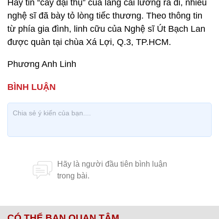
Hay tin “cây đại thụ” của làng cải lương ra đi, nhiều
nghệ sĩ đã bày tỏ lòng tiếc thương. Theo thông tin
từ phía gia đình, linh cữu của Nghệ sĩ Út Bạch Lan
được quàn tại chùa Xá Lợi, Q.3, TP.HCM.
Phương Anh Linh
CÓ THỂ BẠN QUAN TÂM