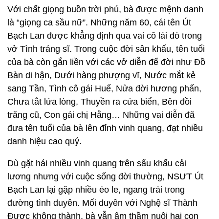
Với chất giọng buồn trời phú, bà được mệnh danh
là “giọng ca sầu nữ”. Những năm 60, cái tên Út
Bạch Lan được khẳng định qua vai cô lái đò trong
vở Tình tráng sĩ. Trong cuộc đời sân khấu, tên tuổi
của bà còn gắn liền với các vở diễn để đời như Đồ
Bàn di hận, Dưới hàng phượng vĩ, Nước mắt kẻ
sang Tần, Tình cô gái Huế, Nửa đời hương phấn,
Chưa tắt lửa lòng, Thuyền ra cửa biển, Bên đồi
trăng cũ, Con gái chị Hằng… Những vai diễn đã
đưa tên tuổi của bà lên đỉnh vinh quang, đạt nhiều
danh hiệu cao quý.
Dù gặt hái nhiều vinh quang trên sấu khấu cải
lương nhưng với cuộc sống đời thường, NSƯT Út
Bạch Lan lại gặp nhiều éo le, ngang trái trong
đường tình duyên. Mối duyên với Nghệ sĩ Thành
Được không thành, bà vẫn âm thầm nuôi hai con