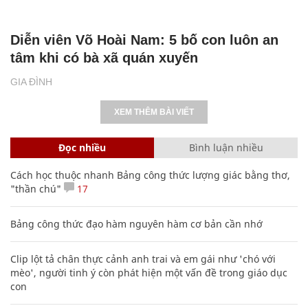
Diễn viên Võ Hoài Nam: 5 bố con luôn an
tâm khi có bà xã quán xuyến
GIA ĐÌNH
XEM THÊM BÀI VIẾT
Đọc nhiều
Bình luận nhiều
Cách học thuộc nhanh Bảng công thức lượng giác bằng thơ,
"thần chú"
17
Bảng công thức đạo hàm nguyên hàm cơ bản cần nhớ
Clip lột tả chân thực cảnh anh trai và em gái như 'chó với
mèo', người tinh ý còn phát hiện một vấn đề trong giáo dục
con