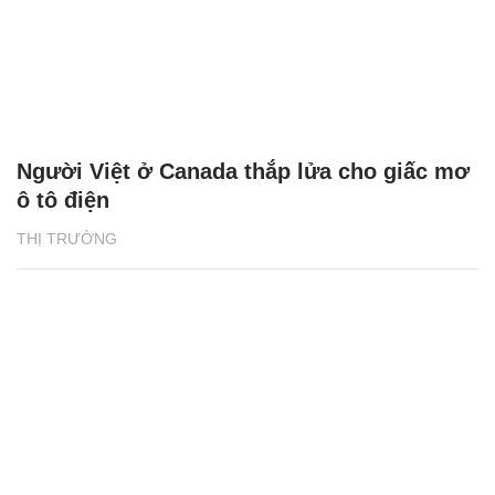
Người Việt ở Canada thắp lửa cho giấc mơ
ô tô điện
THỊ TRƯỜNG