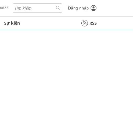
18822
Đăng nhập
Sự kiện
RSS