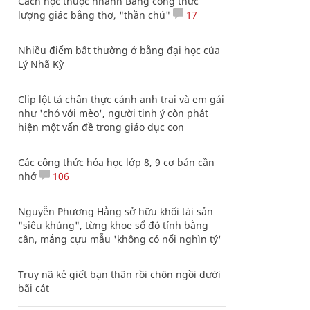
Cách học thuộc nhanh Bảng công thức
lượng giác bằng thơ, "thần chú"
17
Nhiều điểm bất thường ở bằng đại học của
Lý Nhã Kỳ
Clip lột tả chân thực cảnh anh trai và em gái
như 'chó với mèo', người tinh ý còn phát
hiện một vấn đề trong giáo dục con
Các công thức hóa học lớp 8, 9 cơ bản cần
nhớ
106
Nguyễn Phương Hằng sở hữu khối tài sản
"siêu khủng", từng khoe sổ đỏ tính bằng
cân, mắng cựu mẫu 'không có nổi nghìn tỷ'
Truy nã kẻ giết bạn thân rồi chôn ngồi dưới
bãi cát