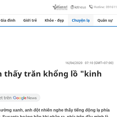
Hotline: 09161
Gia đình
Giới trẻ
Khỏe - đẹp
Chuyện lạ
Quân sự
16/04/2020 07:10 (GMT+07:00)
 thấy trăn khổng lồ "kinh
ờng xanh, anh đột nhiên nghe thấy tiếng động lạ phía
, Susanta hoảng hồn khi nhận ra, phía trên đầu mình là