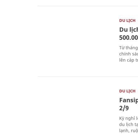
DU LỊCH
Du lị
500.0
Từ tháng
chính sá
lên cáp t
DU LỊCH
Fansip
2/9
Kỳ nghỉ l
du lịch t
lạnh, ru