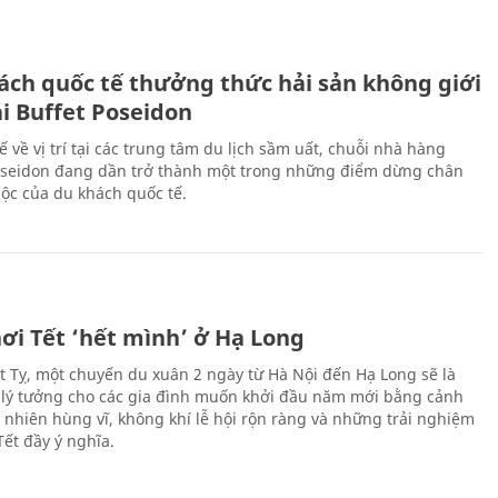
ách quốc tế thưởng thức hải sản không giới
ại Buffet Poseidon
hế về vị trí tại các trung tâm du lịch sầm uất, chuỗi nhà hàng
oseidon đang dần trở thành một trong những điểm dừng chân
ộc của du khách quốc tế.
ơi Tết ‘hết mình’ ở Hạ Long
Ất Tỵ, một chuyến du xuân 2 ngày từ Hà Nội đến Hạ Long sẽ là
 lý tưởng cho các gia đình muốn khởi đầu năm mới bằng cảnh
n nhiên hùng vĩ, không khí lễ hội rộn ràng và những trải nghiệm
Tết đầy ý nghĩa.