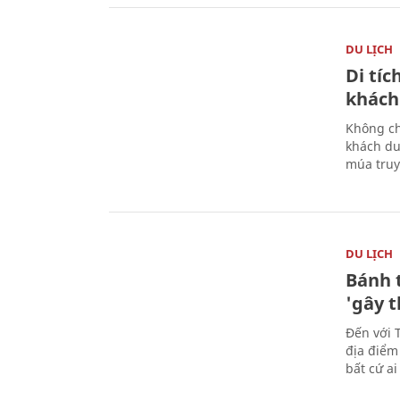
DU LỊCH
Di tí
khách
Không ch
khách du
múa truy
DU LỊCH
Bánh 
'gây 
Đến với 
địa điểm
bất cứ a