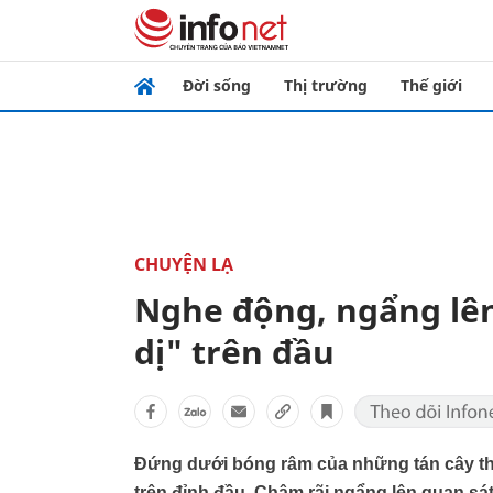
Đời sống
Thị trường
Thế giới
CHUYỆN LẠ
Nghe động, ngẩng lên
dị" trên đầu
Đứng dưới bóng râm của những tán cây thư
trên đỉnh đầu. Chậm rãi ngẩng lên quan sát