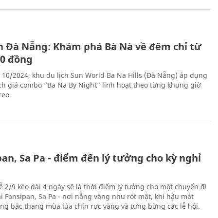
ch Đà Nẵng: Khám phá Bà Nà về đêm chỉ từ
00 đồng
 10/2024, khu du lịch Sun World Ba Na Hills (Đà Nẵng) áp dụng
ch giá combo “Ba Na By Night” linh hoạt theo từng khung giờ
reo.
an, Sa Pa - điểm đến lý tưởng cho kỳ nghỉ
ễ 2/9 kéo dài 4 ngày sẽ là thời điểm lý tưởng cho một chuyến đi
ại Fansipan, Sa Pa - nơi nắng vàng như rót mật, khí hậu mát
ộng bậc thang mùa lúa chín rực vàng và tưng bừng các lễ hội.