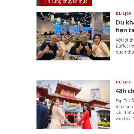
Tin cùng chuyên mục
DU LỊCH
Du kh
hạn t
Với lợi t
Buffet P
quen thu
DU LỊCH
48h ch
Dịp Tết 
lựa chọn
sắc thiê
văn hóa 