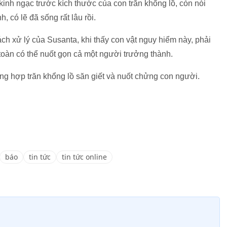
inh ngạc trước kích thước của con trăn khổng lồ, còn nói
, có lẽ đã sống rất lâu rồi.
ch xử lý của Susanta, khi thấy con vật nguy hiểm này, phải
 toàn có thể nuốt gọn cả một người trưởng thành.
ờng hợp trăn khổng lồ săn giết và nuốt chửng con người.
báo
tin tức
tin tức online