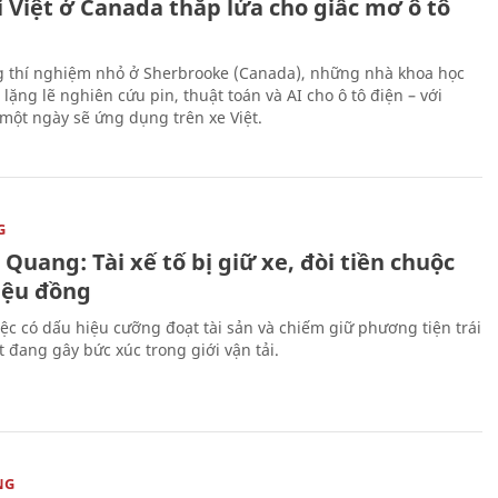
 Việt ở Canada thắp lửa cho giấc mơ ô tô
 thí nghiệm nhỏ ở Sherbrooke (Canada), những nhà khoa học
lặng lẽ nghiên cứu pin, thuật toán và AI cho ô tô điện – với
 một ngày sẽ ứng dụng trên xe Việt.
G
Quang: Tài xế tố bị giữ xe, đòi tiền chuộc
riệu đồng
iệc có dấu hiệu cưỡng đoạt tài sản và chiếm giữ phương tiện trái
t đang gây bức xúc trong giới vận tải.
NG