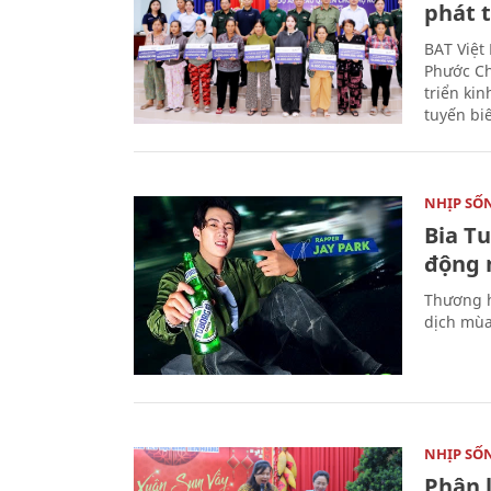
phát t
BAT Việt
Phước Ch
triển ki
tuyến bi
NHỊP SỐ
Bia T
động 
Thương h
dịch mùa
NHỊP SỐ
Phân 