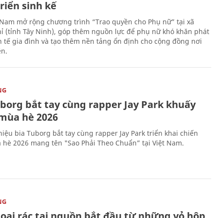
riển sinh kế
 Nam mở rộng chương trình “Trao quyền cho Phụ nữ” tại xã
ỉ (tỉnh Tây Ninh), góp thêm nguồn lực để phụ nữ khó khăn phát
nh tế gia đình và tạo thêm nền tảng ổn định cho cộng đồng nơi
ên.
NG
uborg bắt tay cùng rapper Jay Park khuấy
mùa hè 2026
iệu bia Tuborg bắt tay cùng rapper Jay Park triển khai chiến
 hè 2026 mang tên "Sao Phải Theo Chuẩn” tại Việt Nam.
NG
loại rác tại nguồn bắt đầu từ những vỏ hộp