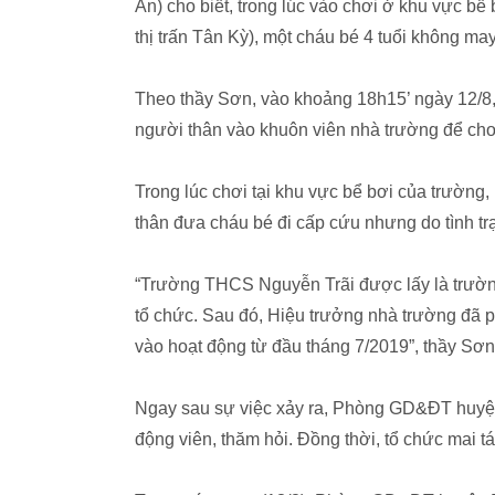
An) cho biết, trong lúc vào chơi ở khu vực bể
thị trấn Tân Kỳ), một cháu bé 4 tuổi không ma
Theo thầy Sơn, vào khoảng 18h15’ ngày 12/8, 
người thân vào khuôn viên nhà trường để chơ
Trong lúc chơi tại khu vực bể bơi của trường,
thân đưa cháu bé đi cấp cứu nhưng do tình t
“Trường THCS Nguyễn Trãi được lấy là trường
tổ chức. Sau đó, Hiệu trưởng nhà trường đã ph
vào hoạt động từ đầu tháng 7/2019”, thầy Sơn 
Ngay sau sự việc xảy ra, Phòng GD&ĐT huyệ
động viên, thăm hỏi. Đồng thời, tổ chức mai 