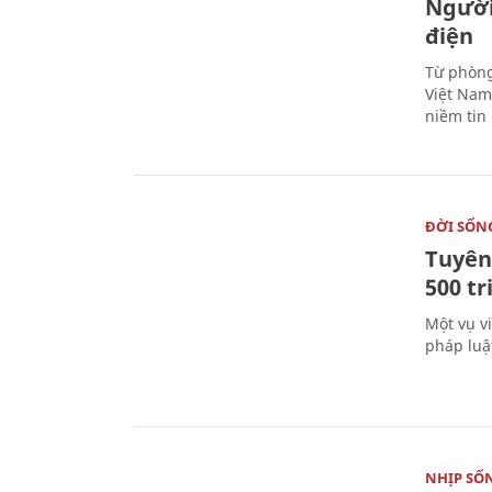
Người
điện
Từ phòng
Việt Nam 
niềm tin
ĐỜI SỐN
Tuyên 
500 t
Một vụ v
pháp luậ
NHỊP SỐ