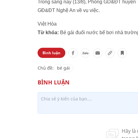
Trong sáng nay (13/8), Phòng GD&ĐT huyện 
GĐ&ĐT Nghệ An về vụ việc.
Việt Hòa
Từ khóa:
Bé gái đuối nước bể bơi nhà trườ
Bình luận
Chủ đề:
bé gái