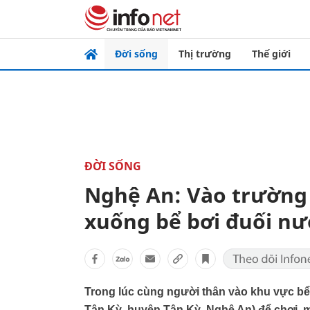
Đời sống
Thị trường
Thế giới
ĐỜI SỐNG
Nghệ An: Vào trường c
xuống bể bơi đuối nư
Trong lúc cùng người thân vào khu vực bể
Tân Kỳ, huyện Tân Kỳ, Nghệ An) để chơi, m