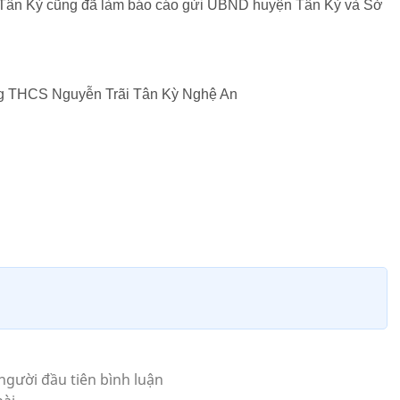
Tân Kỳ cũng đã làm báo cáo gửi UBND huyện Tân Kỳ và Sở
ng THCS Nguyễn Trãi Tân Kỳ Nghệ An