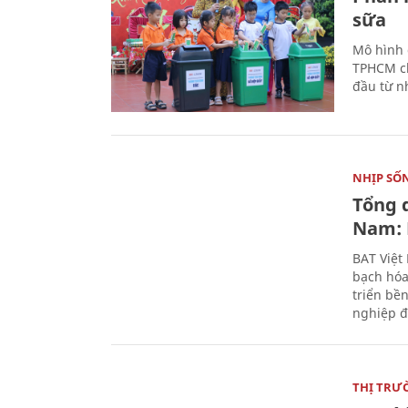
sữa
Mô hình 
TPHCM ch
đầu từ n
NHỊP SỐ
Tổng 
Nam: 
BAT Việt
bạch hóa
triển bề
nghiệp đ
THỊ TRƯ