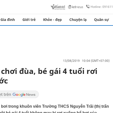
Hotline: 09161
Gia đình
Giới trẻ
Khỏe - đẹp
Chuyện lạ
Quân sự
13/08/2019 10:04 (GMT+07:00)
hơi đùa, bé gái 4 tuổi rơi
ớc
 bơi trong khuôn viên Trường THCS Nguyễn Trãi (thị trấn
ột bé gái 4 tuổi không may bị rơi xuống bể bơi của