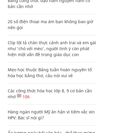
Bảng công thức đạo hàm nguyên hàm cơ
bản cần nhớ
20 số điện thoại ma ám bạn không bao giờ
nên gọi
Clip lột tả chân thực cảnh anh trai và em gái
như 'chó với mèo', người tinh ý còn phát
hiện một vấn đề trong giáo dục con
Mẹo học thuộc Bảng tuần hoàn nguyên tố
hóa học bằng thơ, câu nói vui vẻ
Các công thức hóa học lớp 8, 9 cơ bản cần
nhớ
106
Hàng ngàn người Mỹ ân hận vì tiêm vắc xin
HPV: Bác sĩ nói gì?
Ấn tượng ngày hội văn hóa - thể thao mừng