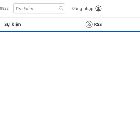
18822
Đăng nhập
Sự kiện
RSS