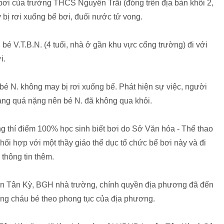
 bơi của trường THCS Nguyễn Trãi (đóng trên địa bàn khối 2,
y bị rơi xuống bể bơi, đuối nước tử vong.
bé V.T.B.N. (4 tuổi, nhà ở gần khu vực cổng trường) đi với
i.
 bé N. không may bị rơi xuống bể. Phát hiện sự việc, người
rạng quá nặng nên bé N. đã không qua khỏi.
 thí điểm 100% học sinh biết bơi do Sở Văn hóa - Thể thao
ối hợp với một thầy giáo thể dục tổ chức bể bơi này và đi
thông tin thêm.
n Tân Kỳ, BGH nhà trường, chính quyền địa phương đã đến
táng cháu bé theo phong tục của địa phương.