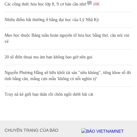
Các công thức hóa học lớp 8, 9 cơ bản cần nhớ
106
Nhiều điểm bất thường ở bằng đại học của Lý Nhã Kỳ
Mẹo học thuộc Bảng tuần hoàn nguyên tố hóa học bằng thơ, câu nói vui
vẻ
20 số điện thoại ma ám bạn không bao giờ nên gọi
Nguyễn Phương Hằng sở hữu khối tài sản "siêu khủng", từng khoe sổ đỏ
tính bằng cân, mắng cựu mẫu 'không có nổi nghìn tỷ'
Truy nã kẻ giết bạn thân rồi chôn ngồi dưới bãi cát
CHUYÊN TRANG CỦA BÁO