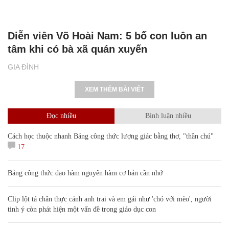
Diễn viên Võ Hoài Nam: 5 bố con luôn an
tâm khi có bà xã quán xuyến
GIA ĐÌNH
XEM THÊM BÀI VIẾT
Đọc nhiều
Bình luận nhiều
Cách học thuộc nhanh Bảng công thức lượng giác bằng thơ, "thần chú"
17
Bảng công thức đạo hàm nguyên hàm cơ bản cần nhớ
Clip lột tả chân thực cảnh anh trai và em gái như 'chó với mèo', người
tinh ý còn phát hiện một vấn đề trong giáo dục con