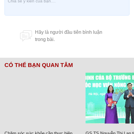
CÓ THỂ BẠN QUAN TÂM
Chăm sóc sức khỏe cần thực hiện
GS.TS Nguyễn Thị Lan ti