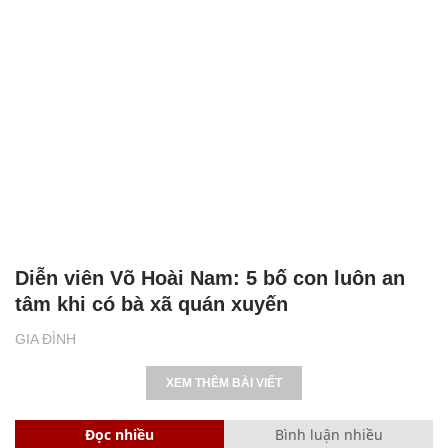
Diễn viên Võ Hoài Nam: 5 bố con luôn an
tâm khi có bà xã quán xuyến
GIA ĐÌNH
XEM THÊM BÀI VIẾT
Đọc nhiều
Bình luận nhiều