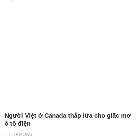
Người Việt ở Canada thắp lửa cho giấc mơ
ô tô điện
THỊ TRƯỜNG