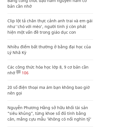
Bảng công thức đạo hàm nguyên hàm cơ
bản cần nhớ
Clip lột tả chân thực cảnh anh trai và em gái
như 'chó với mèo', người tinh ý còn phát
hiện một vấn đề trong giáo dục con
Nhiều điểm bất thường ở bằng đại học của
Lý Nhã Kỳ
Các công thức hóa học lớp 8, 9 cơ bản cần
nhớ
106
20 số điện thoại ma ám bạn không bao giờ
nên gọi
Nguyễn Phương Hằng sở hữu khối tài sản
"siêu khủng", từng khoe sổ đỏ tính bằng
cân, mắng cựu mẫu 'không có nổi nghìn tỷ'