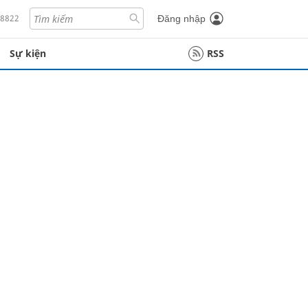
18822
Đăng nhập
Sự kiện
RSS