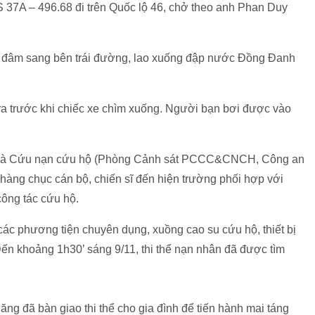
S 37A – 496.68 đi trên Quốc lộ 46, chở theo anh Phan Duy
rồi đâm sang bên trái đường, lao xuống đập nước Đồng Đanh
ra trước khi chiếc xe chìm xuống. Người bạn bơi được vào
y và Cứu nạn cứu hộ (Phòng Cảnh sát PCCC&CNCH, Công an
 hàng chục cán bộ, chiến sĩ đến hiện trường phối hợp với
ông tác cứu hộ.
ác phương tiện chuyên dụng, xuồng cao su cứu hộ, thiết bị
ến khoảng 1h30’ sáng 9/11, thi thể nạn nhân đã được tìm
ăng đã bàn giao thi thể cho gia đình để tiến hành mai táng