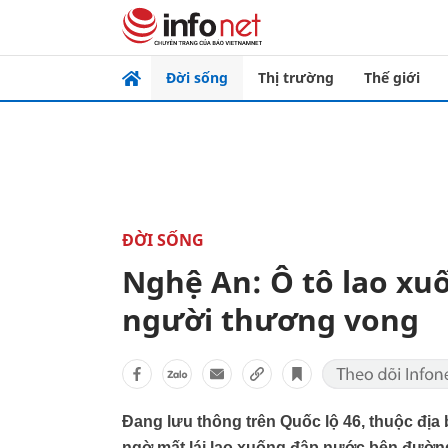
Đời sống
Thị trường
Thế giới
ĐỜI SỐNG
Nghệ An: Ô tô lao xu
người thương vong
Đang lưu thông trên Quốc lộ 46, thuộc đị
ngờ mất lái lao xuống đập nước bên đườn