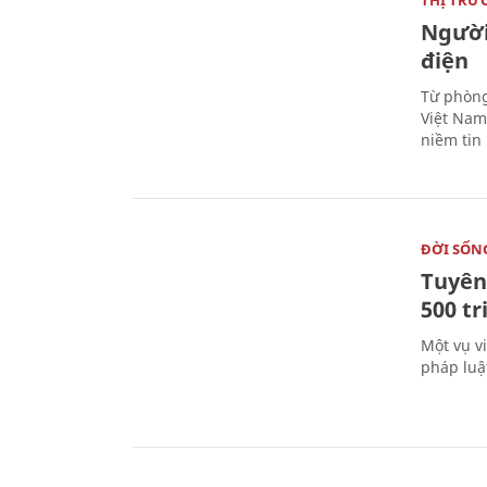
Người
điện
Từ phòng
Việt Nam 
niềm tin
ĐỜI SỐN
Tuyên 
500 t
Một vụ v
pháp luậ