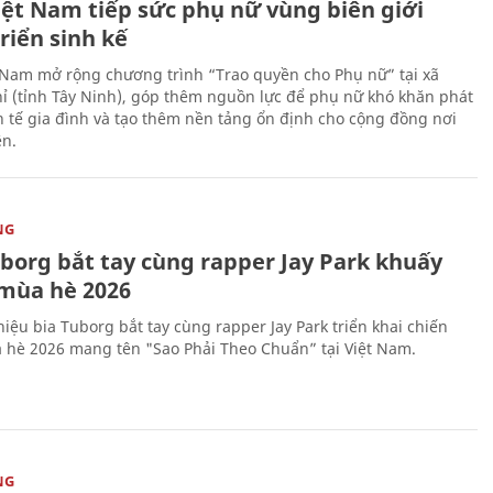
iệt Nam tiếp sức phụ nữ vùng biên giới
riển sinh kế
 Nam mở rộng chương trình “Trao quyền cho Phụ nữ” tại xã
ỉ (tỉnh Tây Ninh), góp thêm nguồn lực để phụ nữ khó khăn phát
nh tế gia đình và tạo thêm nền tảng ổn định cho cộng đồng nơi
ên.
NG
uborg bắt tay cùng rapper Jay Park khuấy
mùa hè 2026
iệu bia Tuborg bắt tay cùng rapper Jay Park triển khai chiến
 hè 2026 mang tên "Sao Phải Theo Chuẩn” tại Việt Nam.
NG