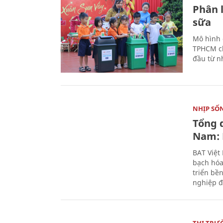
Phân 
sữa
Mô hình 
TPHCM ch
đầu từ n
NHỊP SỐ
Tổng 
Nam: 
BAT Việt
bạch hóa
triển bề
nghiệp đ
THỊ TRƯ