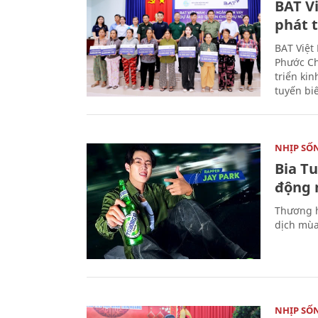
BAT V
phát t
BAT Việt
Phước Ch
triển ki
tuyến bi
NHỊP SỐ
Bia T
động 
Thương h
dịch mùa
NHỊP SỐ