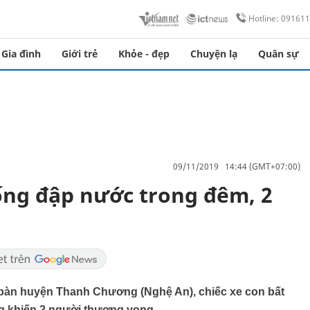
Hotline: 09161
Gia đình
Giới trẻ
Khỏe - đẹp
Chuyện lạ
Quân sự
09/11/2019 14:44 (GMT+07:00)
ống đập nước trong đêm, 2
a bàn huyện Thanh Chương (Nghệ An), chiếc xe con bất
g khiến 2 người thương vong.