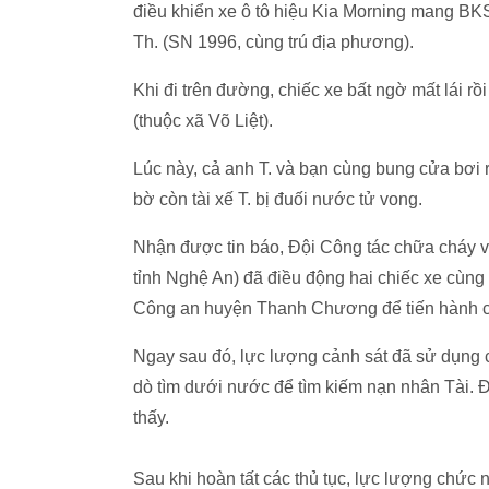
điều khiển xe ô tô hiệu Kia Morning mang BK
Th. (SN 1996, cùng trú địa phương).
Khi đi trên đường, chiếc xe bất ngờ mất lái 
(thuộc xã Võ Liệt).
Lúc này, cả anh T. và bạn cùng bung cửa bơi 
bờ còn tài xế T. bị đuối nước tử vong.
Nhận được tin báo, Đội Công tác chữa chá
tỉnh Nghệ An) đã điều động hai chiếc xe cùng
Công an huyện Thanh Chương để tiến hành c
Ngay sau đó, lực lượng cảnh sát đã sử dụng c
dò tìm dưới nước để tìm kiếm nạn nhân Tài. Đ
thấy.
Sau khi hoàn tất các thủ tục, lực lượng chức n