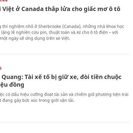
 Việt ở Canada thắp lửa cho giấc mơ ô tô
 thí nghiệm nhỏ ở Sherbrooke (Canada), những nhà khoa học
lặng lẽ nghiên cứu pin, thuật toán và AI cho ô tô điện – với
 một ngày sẽ ứng dụng trên xe Việt.
G
Quang: Tài xế tố bị giữ xe, đòi tiền chuộc
riệu đồng
iệc có dấu hiệu cưỡng đoạt tài sản và chiếm giữ phương tiện trái
t đang gây bức xúc trong giới vận tải.