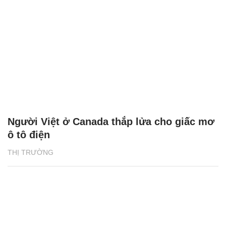
Người Việt ở Canada thắp lửa cho giấc mơ
ô tô điện
THỊ TRƯỜNG