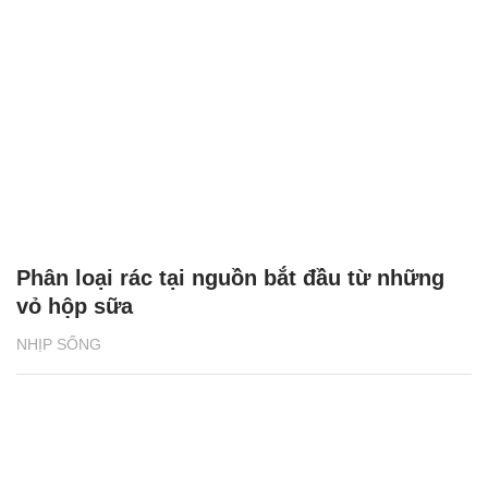
Phân loại rác tại nguồn bắt đầu từ những
vỏ hộp sữa
NHỊP SỐNG