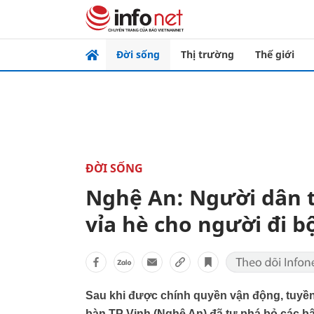
Đời sống
Thị trường
Thế giới
ĐỜI SỐNG
Nghệ An: Người dân tự
vỉa hè cho người đi b
Sau khi được chính quyền vận động, tuyền
bàn TP Vinh (Nghệ An) đã tự phá bỏ các bậc