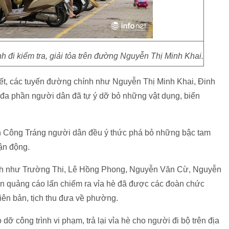
đi kiểm tra, giải tỏa trên đường Nguyễn Thị Minh Khai.
ết, các tuyến đường chính như Nguyễn Thị Minh Khai, Đinh
a phần người dân đã tự ý dỡ bỏ những vật dụng, biển
h Công Tráng người dân đều ý thức phá bỏ những bậc tam
vận động.
inh như Trường Thi, Lê Hồng Phong, Nguyễn Văn Cừ, Nguyễn
n quảng cáo lấn chiếm ra vỉa hè đã được các đoàn chức
iên bản, tịch thu đưa về phường.
dỡ công trình vi phạm, trả lại vỉa hè cho người đi bộ trên địa