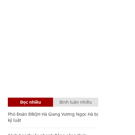
Đọc nhiều
Bình luận nhiều
Phó Đoàn ĐBQH Hà Giang Vương Ngọc Hà bị
kỷ luật