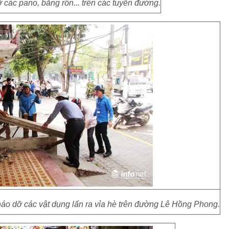
các pano, băng rôn... trên các tuyến đường.
áo dỡ các vật dụng lấn ra vỉa hè trên đường Lê Hồng Phong.