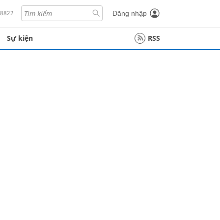
18822
Đăng nhập
Sự kiện
RSS