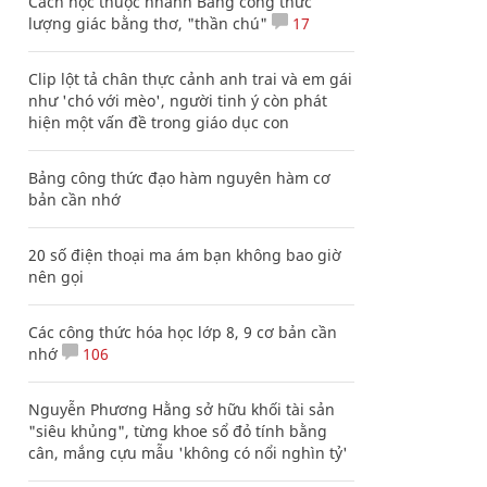
Cách học thuộc nhanh Bảng công thức
lượng giác bằng thơ, "thần chú"
17
Clip lột tả chân thực cảnh anh trai và em gái
như 'chó với mèo', người tinh ý còn phát
hiện một vấn đề trong giáo dục con
Bảng công thức đạo hàm nguyên hàm cơ
bản cần nhớ
20 số điện thoại ma ám bạn không bao giờ
nên gọi
Các công thức hóa học lớp 8, 9 cơ bản cần
nhớ
106
Nguyễn Phương Hằng sở hữu khối tài sản
"siêu khủng", từng khoe sổ đỏ tính bằng
cân, mắng cựu mẫu 'không có nổi nghìn tỷ'