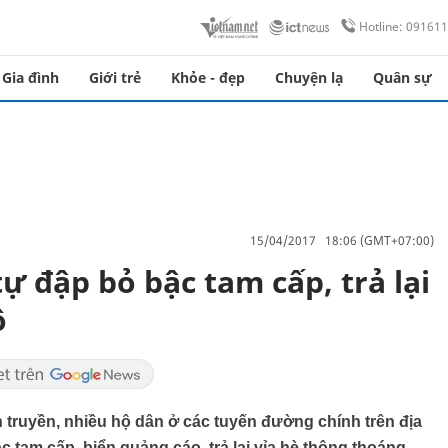
Hotline: 09161
Gia đình
Giới trẻ
Khỏe - đẹp
Chuyện lạ
Quân sự
15/04/2017 18:06 (GMT+07:00)
 đập bỏ bậc tam cấp, trả lại
ộ
 truyền, nhiều hộ dân ở các tuyến đường chính trên địa
 tam cấp, biển quảng cáo, trả lại vỉa hè thông thoáng