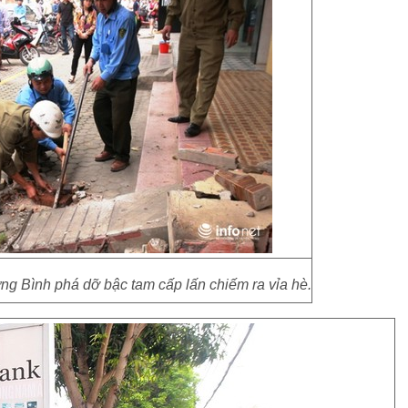
 Bình phá dỡ bậc tam cấp lấn chiếm ra vỉa hè.