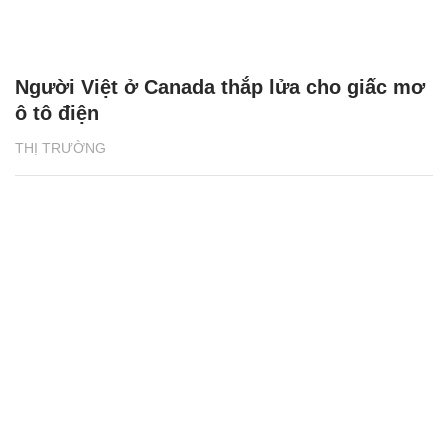
Người Việt ở Canada thắp lửa cho giấc mơ
ô tô điện
THỊ TRƯỜNG