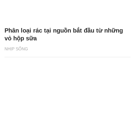
Phân loại rác tại nguồn bắt đầu từ những
vỏ hộp sữa
NHỊP SỐNG