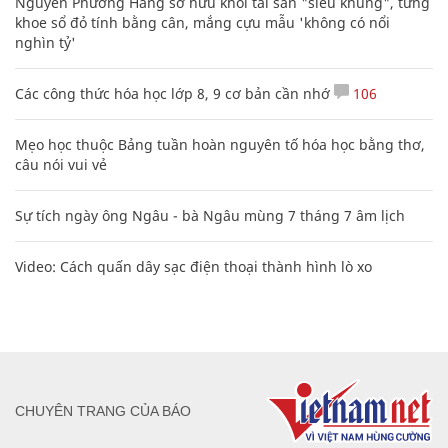
Nguyễn Phương Hằng sở hữu khối tài sản "siêu khủng", từng
khoe sổ đỏ tính bằng cân, mắng cựu mẫu 'không có nổi
nghìn tỷ'
Các công thức hóa học lớp 8, 9 cơ bản cần nhớ
106
Mẹo học thuộc Bảng tuần hoàn nguyên tố hóa học bằng thơ,
câu nói vui vẻ
Sự tích ngày ông Ngâu - bà Ngâu mùng 7 tháng 7 âm lịch
Video: Cách quấn dây sạc điện thoại thành hình lò xo
CHUYÊN TRANG CỦA BÁO