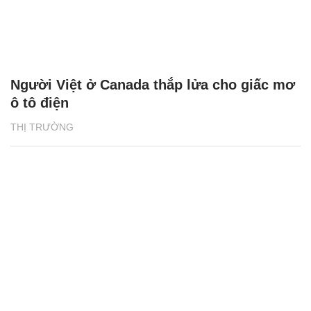
Người Việt ở Canada thắp lửa cho giấc mơ
ô tô điện
THỊ TRƯỜNG