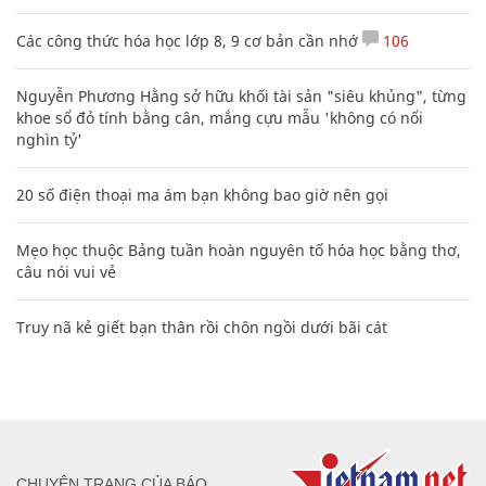
Các công thức hóa học lớp 8, 9 cơ bản cần nhớ
106
Nguyễn Phương Hằng sở hữu khối tài sản "siêu khủng", từng
khoe sổ đỏ tính bằng cân, mắng cựu mẫu 'không có nổi
nghìn tỷ'
20 số điện thoại ma ám bạn không bao giờ nên gọi
Mẹo học thuộc Bảng tuần hoàn nguyên tố hóa học bằng thơ,
câu nói vui vẻ
Truy nã kẻ giết bạn thân rồi chôn ngồi dưới bãi cát
CHUYÊN TRANG CỦA BÁO