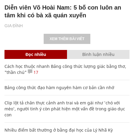
Diễn viên Võ Hoài Nam: 5 bố con luôn an
tâm khi có bà xã quán xuyến
GIA ĐÌNH
XEM THÊM BÀI VIẾT
Đọc nhiều
Bình luận nhiều
Cách học thuộc nhanh Bảng công thức lượng giác bằng thơ,
"thần chú"
17
Bảng công thức đạo hàm nguyên hàm cơ bản cần nhớ
Clip lột tả chân thực cảnh anh trai và em gái như 'chó với
mèo', người tinh ý còn phát hiện một vấn đề trong giáo dục
con
Nhiều điểm bất thường ở bằng đại học của Lý Nhã Kỳ