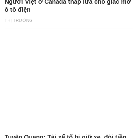
Người Việt ở Canada thắp lửa cho giấc mơ
ô tô điện
THỊ TRƯỜNG
Tuyên Quang: Tài xế tố bị giữ xe, đòi tiền