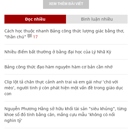
XEM THÊM BÀI VIẾT
Đọc nhiều
Bình luận nhiều
Cách học thuộc nhanh Bảng công thức lượng giác bằng thơ,
"thần chú"
17
Nhiều điểm bất thường ở bằng đại học của Lý Nhã Kỳ
Bảng công thức đạo hàm nguyên hàm cơ bản cần nhớ
Clip lột tả chân thực cảnh anh trai và em gái như 'chó với
mèo', người tinh ý còn phát hiện một vấn đề trong giáo dục
con
Nguyễn Phương Hằng sở hữu khối tài sản "siêu khủng", từng
khoe sổ đỏ tính bằng cân, mắng cựu mẫu 'không có nổi
nghìn tỷ'