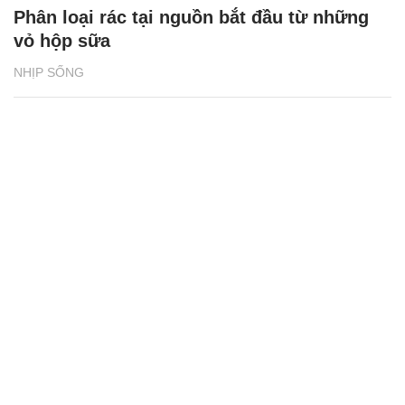
Phân loại rác tại nguồn bắt đầu từ những
vỏ hộp sữa
NHỊP SỐNG