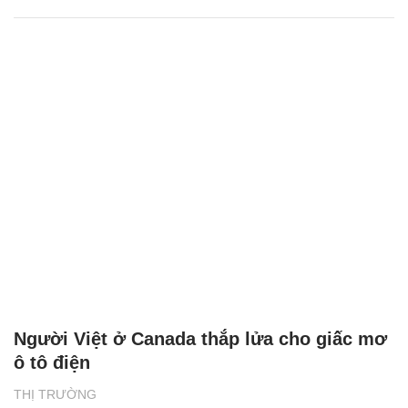
Người Việt ở Canada thắp lửa cho giấc mơ
ô tô điện
THỊ TRƯỜNG