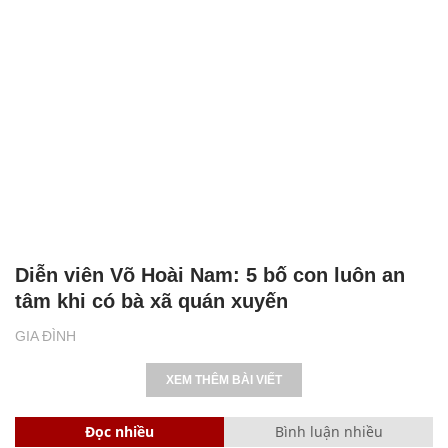
Diễn viên Võ Hoài Nam: 5 bố con luôn an
tâm khi có bà xã quán xuyến
GIA ĐÌNH
XEM THÊM BÀI VIẾT
Đọc nhiều
Bình luận nhiều