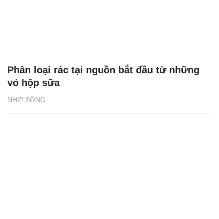
Phân loại rác tại nguồn bắt đầu từ những
vỏ hộp sữa
NHỊP SỐNG