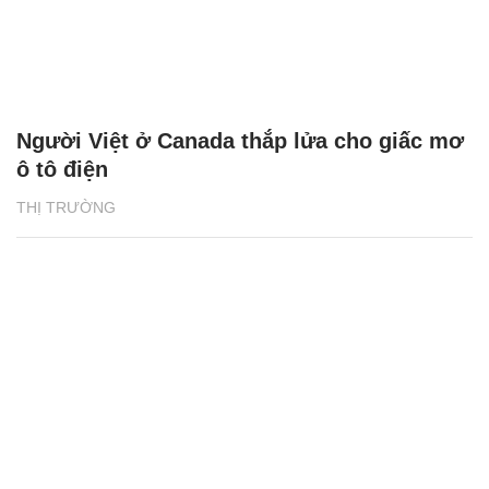
Người Việt ở Canada thắp lửa cho giấc mơ
ô tô điện
THỊ TRƯỜNG