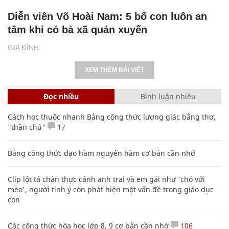
Diễn viên Võ Hoài Nam: 5 bố con luôn an
tâm khi có bà xã quán xuyến
GIA ĐÌNH
XEM THÊM BÀI VIẾT
Đọc nhiều
Bình luận nhiều
Cách học thuộc nhanh Bảng công thức lượng giác bằng thơ,
"thần chú"
17
Bảng công thức đạo hàm nguyên hàm cơ bản cần nhớ
Clip lột tả chân thực cảnh anh trai và em gái như 'chó với
mèo', người tinh ý còn phát hiện một vấn đề trong giáo dục
con
Các công thức hóa học lớp 8, 9 cơ bản cần nhớ
106