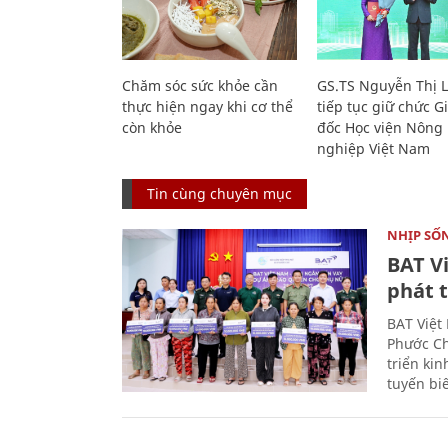
Chăm sóc sức khỏe cần
GS.TS Nguyễn Thị 
thực hiện ngay khi cơ thể
tiếp tục giữ chức 
còn khỏe
đốc Học viện Nông
nghiệp Việt Nam
Tin cùng chuyên mục
NHỊP SỐ
BAT V
phát t
BAT Việt
Phước Ch
triển ki
tuyến bi