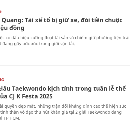
G
Quang: Tài xế tố bị giữ xe, đòi tiền chuộc
riệu đồng
iệc có dấu hiệu cưỡng đoạt tài sản và chiếm giữ phương tiện trái
t đang gây bức xúc trong giới vận tải.
NG
 đấu Taekwondo kịch tính trong tuần lễ thể
ủa CJ K Festa 2025
i quyền đẹp mắt, những trận đối kháng đỉnh cao thể hiện sức
tinh thần võ đạo thu hút khán giả tại 2 giải Taekwondo đang
tại TP.HCM.