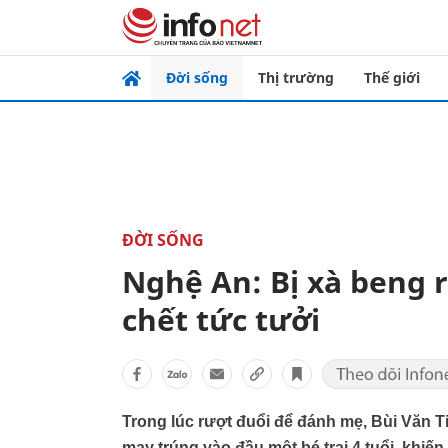
Đời sống
Thị trường
Thế giới
ĐỜI SỐNG
Nghệ An: Bị xà beng rơ
chết tức tưởi
Trong lúc rượt đuổi để đánh mẹ, Bùi Văn 
may trúng vào đầu một bé trai 4 tuổi, khiế