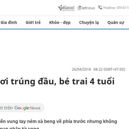
Hotline: 09161
Gia đình
Giới trẻ
Khỏe - đẹp
Chuyện lạ
Quân sự
26/04/2018 08:22 (GMT+07:00)
i trúng đầu, bé trai 4 tuổi
Tiến vung tay ném xà beng về phía trước nhưng không
n nạn nhân tử vong.