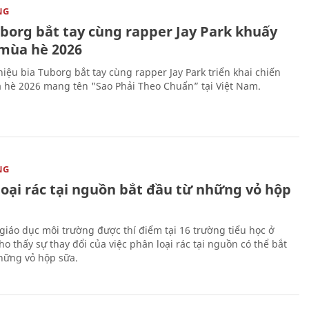
NG
uborg bắt tay cùng rapper Jay Park khuấy
mùa hè 2026
iệu bia Tuborg bắt tay cùng rapper Jay Park triển khai chiến
 hè 2026 mang tên "Sao Phải Theo Chuẩn” tại Việt Nam.
NG
loại rác tại nguồn bắt đầu từ những vỏ hộp
giáo dục môi trường được thí điểm tại 16 trường tiểu học ở
o thấy sự thay đổi của việc phân loại rác tại nguồn có thể bắt
hững vỏ hộp sữa.