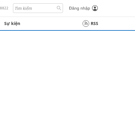
18822
Đăng nhập
Sự kiện
RSS