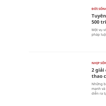
ĐỜI SỐN
Tuyên 
500 t
Một vụ v
pháp luậ
NHỊP SỐ
2 giải
thao c
Những bà
mạnh và 
diễn ra 