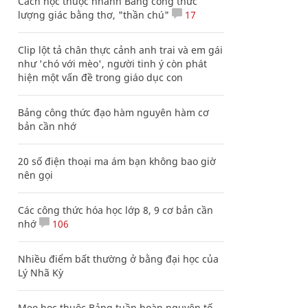
Cách học thuộc nhanh Bảng công thức
lượng giác bằng thơ, "thần chú"
17
Clip lột tả chân thực cảnh anh trai và em gái
như 'chó với mèo', người tinh ý còn phát
hiện một vấn đề trong giáo dục con
Bảng công thức đạo hàm nguyên hàm cơ
bản cần nhớ
20 số điện thoại ma ám bạn không bao giờ
nên gọi
Các công thức hóa học lớp 8, 9 cơ bản cần
nhớ
106
Nhiều điểm bất thường ở bằng đại học của
Lý Nhã Kỳ
Mẹo học thuộc Bảng tuần hoàn nguyên tố