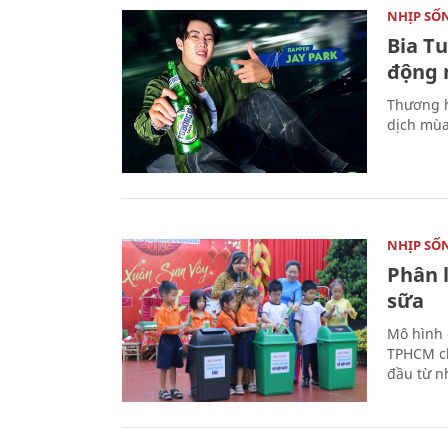
NHỊP SỐ
Bia T
động 
Thương h
dịch mùa
NHỊP SỐ
Phân 
sữa
Mô hình 
TPHCM ch
đầu từ n