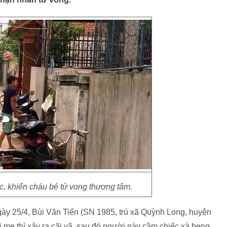
c, khiến cháu bé tử vong thương tâm.
gày 25/4, Bùi Văn Tiến (SN 1985, trú xã Quỳnh Long, huyện
mẹ thì xảy ra cãi vã, sau đó người này cầm chiếc xà beng