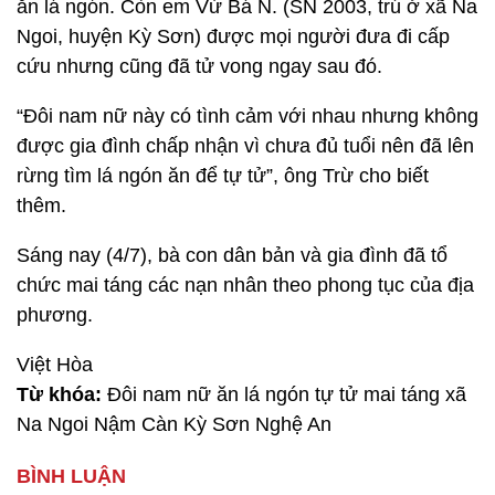
ăn lá ngón. Còn em Vừ Bá N. (SN 2003, trú ở xã Na
Ngoi, huyện Kỳ Sơn) được mọi người đưa đi cấp
cứu nhưng cũng đã tử vong ngay sau đó.
“Đôi nam nữ này có tình cảm với nhau nhưng không
được gia đình chấp nhận vì chưa đủ tuổi nên đã lên
rừng tìm lá ngón ăn để tự tử”, ông Trừ cho biết
thêm.
Sáng nay (4/7), bà con dân bản và gia đình đã tổ
chức mai táng các nạn nhân theo phong tục của địa
phương.
Việt Hòa
Từ khóa:
Đôi nam nữ ăn lá ngón tự tử mai táng xã
Na Ngoi Nậm Càn Kỳ Sơn Nghệ An