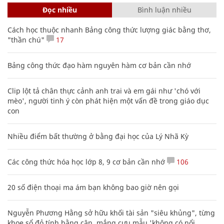
Đọc nhiều
Bình luận nhiều
Cách học thuộc nhanh Bảng công thức lượng giác bằng thơ,
"thần chú"
17
Bảng công thức đạo hàm nguyên hàm cơ bản cần nhớ
Clip lột tả chân thực cảnh anh trai và em gái như 'chó với
mèo', người tinh ý còn phát hiện một vấn đề trong giáo dục
con
Nhiều điểm bất thường ở bằng đại học của Lý Nhã Kỳ
Các công thức hóa học lớp 8, 9 cơ bản cần nhớ
106
20 số điện thoại ma ám bạn không bao giờ nên gọi
Nguyễn Phương Hằng sở hữu khối tài sản "siêu khủng", từng
khoe sổ đỏ tính bằng cân, mắng cựu mẫu 'không có nổi