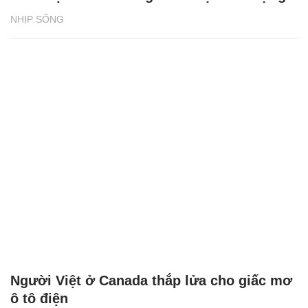
NHỊP SỐNG
Người Việt ở Canada thắp lửa cho giấc mơ
ô tô điện