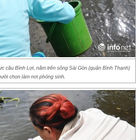
ực cầu Bình Lợi, nằm trên sông Sài Gòn (quận Bình Thạnh)
ười chọn làm nơi phóng sinh.