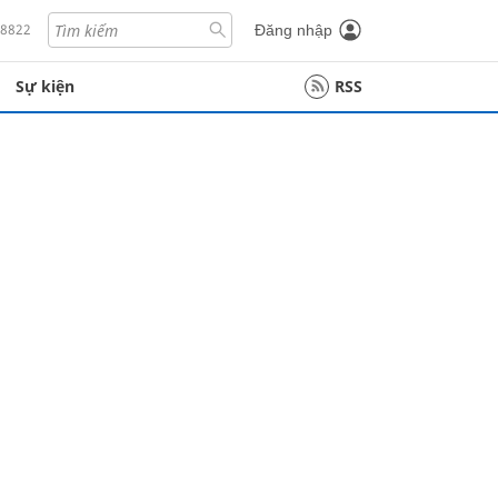
18822
Đăng nhập
Sự kiện
RSS