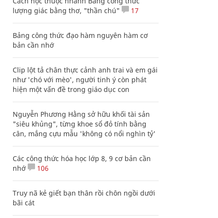
Cách học thuộc nhanh Bảng công thức
lượng giác bằng thơ, "thần chú"
17
Bảng công thức đạo hàm nguyên hàm cơ
bản cần nhớ
Clip lột tả chân thực cảnh anh trai và em gái
như 'chó với mèo', người tinh ý còn phát
hiện một vấn đề trong giáo dục con
Nguyễn Phương Hằng sở hữu khối tài sản
"siêu khủng", từng khoe sổ đỏ tính bằng
cân, mắng cựu mẫu 'không có nổi nghìn tỷ'
Các công thức hóa học lớp 8, 9 cơ bản cần
nhớ
106
Truy nã kẻ giết bạn thân rồi chôn ngồi dưới
bãi cát