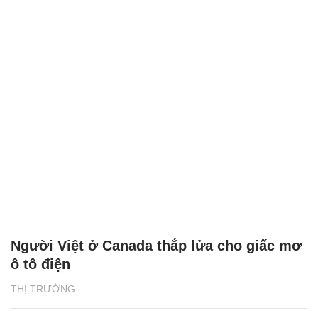
Người Việt ở Canada thắp lửa cho giấc mơ
ô tô điện
THỊ TRƯỜNG