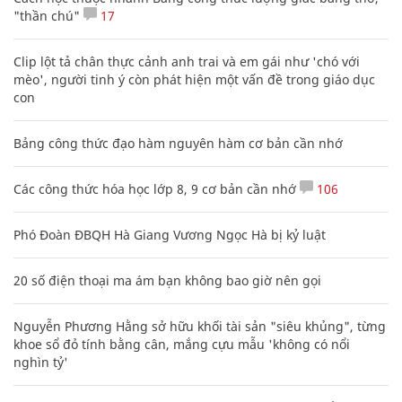
"thần chú"
17
Clip lột tả chân thực cảnh anh trai và em gái như 'chó với
mèo', người tinh ý còn phát hiện một vấn đề trong giáo dục
con
Bảng công thức đạo hàm nguyên hàm cơ bản cần nhớ
Các công thức hóa học lớp 8, 9 cơ bản cần nhớ
106
Phó Đoàn ĐBQH Hà Giang Vương Ngọc Hà bị kỷ luật
20 số điện thoại ma ám bạn không bao giờ nên gọi
Nguyễn Phương Hằng sở hữu khối tài sản "siêu khủng", từng
khoe sổ đỏ tính bằng cân, mắng cựu mẫu 'không có nổi
nghìn tỷ'