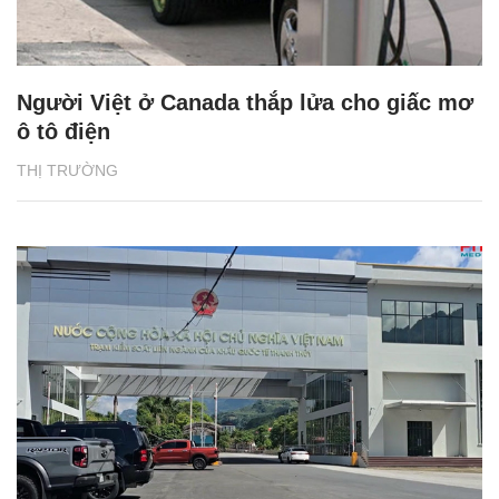
Người Việt ở Canada thắp lửa cho giấc mơ
ô tô điện
THỊ TRƯỜNG