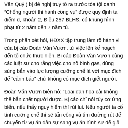
Văn Quý ) bị đề nghị truy tố ra trước tòa tội danh
“Chống người thi hành công vụ” được quy định tại
điểm d, khoản 2, Điều 257 BLHS, có khung hình
phạt từ 2 năm đến 7 năm tù.
Trong phần xét hỏi, HĐXX tập trung làm rõ hành vi
của bị cáo Đoàn Văn Vươn, từ việc lên kế hoạch
đến tổ chức thực hiện. Bị cáo Đoàn Văn Vươn cùng
các luật sư cho rằng việc cho nổ bình gas, dùng
súng bắn vào lực lượng cưỡng chế là với mục đích
để “cảnh báo” chứ không có mục đích giết người.
Đoàn Văn Vươn biện hộ: “Loại đạn hoa cải không
thể bắn chết người được. Bị cáo chỉ nói tùy cơ ứng
biến, nếu thấy nguy hiểm thì rút lui. Nếu người ta cố
tình cưỡng chế thì sẽ tấn công và tìm đường rút để
chuyển từ vụ án dân sự sang vụ án hình sự để giải