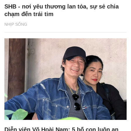
SHB - nơi yêu thương lan tỏa, sự sẻ chia
chạm đến trái tim
NHỊP SỐNG
Diễn viên Võ Hoài Nam: 5 bố con luôn an