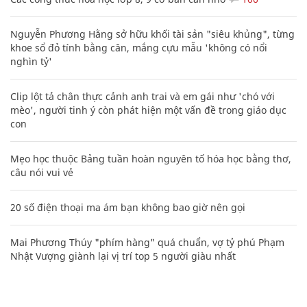
Nguyễn Phương Hằng sở hữu khối tài sản "siêu khủng", từng
khoe sổ đỏ tính bằng cân, mắng cựu mẫu 'không có nổi
nghìn tỷ'
Clip lột tả chân thực cảnh anh trai và em gái như 'chó với
mèo', người tinh ý còn phát hiện một vấn đề trong giáo dục
con
Mẹo học thuộc Bảng tuần hoàn nguyên tố hóa học bằng thơ,
câu nói vui vẻ
20 số điện thoại ma ám bạn không bao giờ nên gọi
Mai Phương Thúy "phím hàng" quá chuẩn, vợ tỷ phú Phạm
Nhật Vượng giành lại vị trí top 5 người giàu nhất