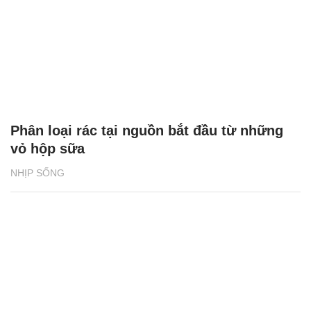
Phân loại rác tại nguồn bắt đầu từ những
vỏ hộp sữa
NHỊP SỐNG