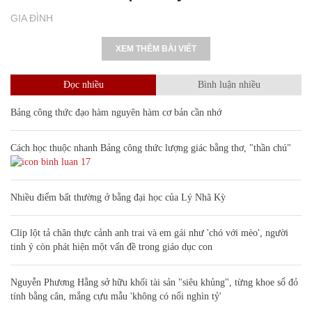
GIA ĐÌNH
XEM THÊM BÀI VIẾT
Đọc nhiều
Bình luận nhiều
Bảng công thức đạo hàm nguyên hàm cơ bản cần nhớ
Cách học thuộc nhanh Bảng công thức lượng giác bằng thơ, "thần chú"
17
Nhiều điểm bất thường ở bằng đại học của Lý Nhã Kỳ
Clip lột tả chân thực cảnh anh trai và em gái như 'chó với mèo', người
tinh ý còn phát hiện một vấn đề trong giáo dục con
Nguyễn Phương Hằng sở hữu khối tài sản "siêu khủng", từng khoe sổ đỏ
tính bằng cân, mắng cựu mẫu 'không có nổi nghìn tỷ'