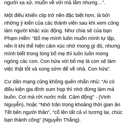
người xa xứ, muốn về với mà lắm nhưng…”.
Một điều khiến clip trở nên đặc biệt hơn, là bởi
những ý kiến của các thành viên sau khi xem cũng
làm người khác xúc động. Như chia sẻ của bạn
Phạm Hiền: “Bố mẹ mình luôn muốn mình tự lập,
nên ít khi thể hiện cảm xúc nhớ mong gì đó, nhưng
mình biết trong lòng bố mẹ thì luôn luôn mong
ngóng các con. Con hứa với bố mẹ là con sẽ làm
việc thật tốt và xong sớm để về nhà. Con hứa”.
Cư dân mạng cũng không quên nhắn nhủ: “Ai có
điều kiện gia đình sum họp thì nhớ đừng làm má
buồn. Coi mà rớt nước mắt. Cảm động" - (Vinh
Nguyễn), hoặc “Nhớ trân trọng khoảng thời gian ăn
Tết bên người thân”, “cố lên tất cả vì tương lai, chúc
bạn thành công” (Nguyễn Thắng).