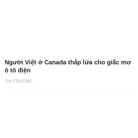
Người Việt ở Canada thắp lửa cho giấc mơ
ô tô điện
THỊ TRƯỜNG