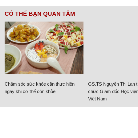
CÓ THỂ BẠN QUAN TÂM
Chăm sóc sức khỏe cần thực hiện
GS.TS Nguyễn Thị Lan ti
ngay khi cơ thể còn khỏe
chức Giám đốc Học viện
Việt Nam