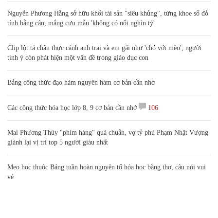
Nguyễn Phương Hằng sở hữu khối tài sản "siêu khủng", từng khoe sổ đỏ
tính bằng cân, mắng cựu mẫu 'không có nổi nghìn tỷ'
Clip lột tả chân thực cảnh anh trai và em gái như 'chó với mèo', người
tinh ý còn phát hiện một vấn đề trong giáo dục con
Bảng công thức đạo hàm nguyên hàm cơ bản cần nhớ
Các công thức hóa học lớp 8, 9 cơ bản cần nhớ
106
Mai Phương Thúy "phím hàng" quá chuẩn, vợ tỷ phú Phạm Nhật Vượng
giành lại vị trí top 5 người giàu nhất
Mẹo học thuộc Bảng tuần hoàn nguyên tố hóa học bằng thơ, câu nói vui
vẻ