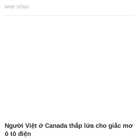
NHỊP SỐNG
Người Việt ở Canada thắp lửa cho giấc mơ
ô tô điện