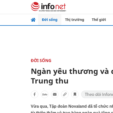
Đời sống
Thị trường
Thế giới
ĐỜI SỐNG
Ngàn yêu thương và q
Trung thu
Vừa qua, Tập đoàn Novaland đã tổ chức nh
từ thiện thăm và trao hàng ngàn quà tặng 