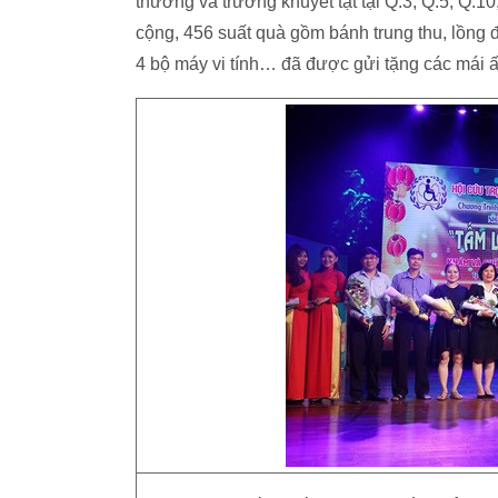
thương và trường khuyết tật tại Q.3, Q.5, Q.
cộng, 456 suất quà gồm bánh trung thu, lồng 
4 bộ máy vi tính… đã được gửi tặng các má