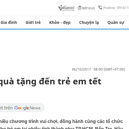
Hotline: 09161
Gia đình
Giới trẻ
Khỏe - đẹp
Chuyện lạ
Quân sự
06/10/2017 08:00 (GMT+07:00)
uà tặng đến trẻ em tết
iều chương trình vui chơi, đồng hành cùng các tổ chức
cho trẻ em tại nhiều tỉnh thành như TP.HCM, Bến Tre, Hậu