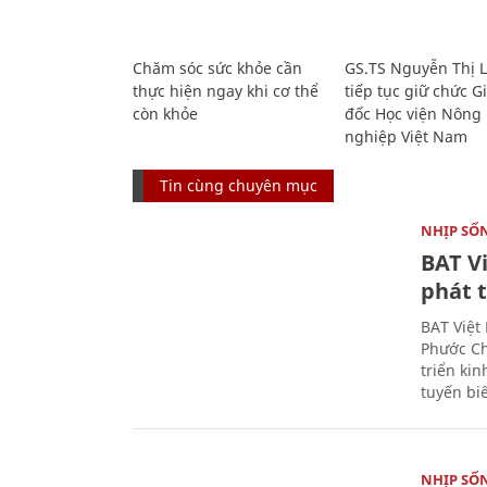
Chăm sóc sức khỏe cần
GS.TS Nguyễn Thị 
thực hiện ngay khi cơ thể
tiếp tục giữ chức 
còn khỏe
đốc Học viện Nông
nghiệp Việt Nam
Tin cùng chuyên mục
NHỊP SỐ
BAT V
phát t
BAT Việt
Phước Ch
triển ki
tuyến bi
NHỊP SỐ