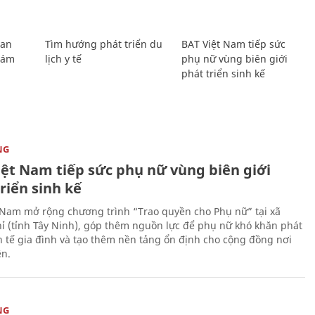
Lan
Tìm hướng phát triển du
BAT Việt Nam tiếp sức
Giám
lịch y tế
phụ nữ vùng biên giới
phát triển sinh kế
NG
iệt Nam tiếp sức phụ nữ vùng biên giới
riển sinh kế
 Nam mở rộng chương trình “Trao quyền cho Phụ nữ” tại xã
ỉ (tỉnh Tây Ninh), góp thêm nguồn lực để phụ nữ khó khăn phát
nh tế gia đình và tạo thêm nền tảng ổn định cho cộng đồng nơi
ên.
NG