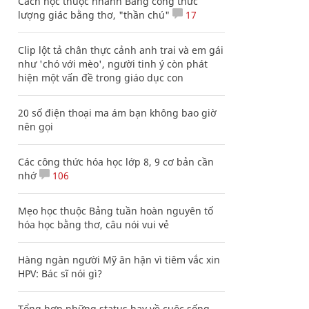
Cách học thuộc nhanh Bảng công thức
lượng giác bằng thơ, "thần chú"
17
Clip lột tả chân thực cảnh anh trai và em gái
như 'chó với mèo', người tinh ý còn phát
hiện một vấn đề trong giáo dục con
20 số điện thoại ma ám bạn không bao giờ
nên gọi
Các công thức hóa học lớp 8, 9 cơ bản cần
nhớ
106
Mẹo học thuộc Bảng tuần hoàn nguyên tố
hóa học bằng thơ, câu nói vui vẻ
Hàng ngàn người Mỹ ân hận vì tiêm vắc xin
HPV: Bác sĩ nói gì?
Tổng hợp những status hay về cuộc sống