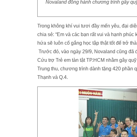
Novaland đồng hành chương trình gây quỹ t
Trong không khí vui tươi đầy mến yêu, đại d
chia sẻ: “Em và các bạn rất vui và hạnh phúc
hứa sẽ luôn cố gắng học tập thật tốt để trở th
Trước đó, vào ngày 29/9, Novaland cũng đã 
Cứu trợ Trẻ em tàn tật TP.HCM nhằm gây quỹ c
Trung thu, chương trình dành tặng 420 phần q
Thạnh và Q.4.