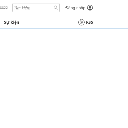
18822
Đăng nhập
Sự kiện
RSS