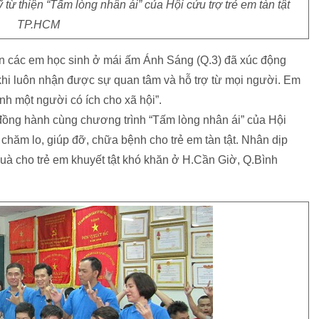
ừ thiện “Tấm lòng nhân ái” của Hội cứu trợ trẻ em tàn tật
TP.HCM
iện các em học sinh ở mái ấm Ánh Sáng (Q.3) đã xúc động
 khi luôn nhận được sự quan tâm và hỗ trợ từ mọi người. Em
ành một người có ích cho xã hội”.
đồng hành cùng chương trình “Tấm lòng nhân ái” của Hội
hăm lo, giúp đỡ, chữa bệnh cho trẻ em tàn tật. Nhân dịp
uà cho trẻ em khuyết tật khó khăn ở H.Cần Giờ, Q.Bình