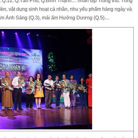
10, Q.12, Q.Tân Phú, Q.Bình Thạnh… nhân dịp Trung thu. Tổng
đèn, vật dụng sinh hoạt cá nhân, nhu yếu phẩm hàng ngày và
i ấm Ánh Sáng (Q.3), mái ấm Hướng Dương (Q.5)…