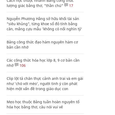
Cách học thuộc nhanh Bảng công thức
lượng giác bằng thơ, "thần chú"
17
Nguyễn Phương Hằng sở hữu khối tài sản
"siêu khủng", từng khoe sổ đỏ tính bằng
cân, mắng cựu mẫu 'không có nổi nghìn tỷ'
Bảng công thức đạo hàm nguyên hàm cơ
bản cần nhớ
Các công thức hóa học lớp 8, 9 cơ bản cần
nhớ
106
Clip lột tả chân thực cảnh anh trai và em gái
như 'chó với mèo', người tinh ý còn phát
hiện một vấn đề trong giáo dục con
Mẹo học thuộc Bảng tuần hoàn nguyên tố
hóa học bằng thơ, câu nói vui vẻ