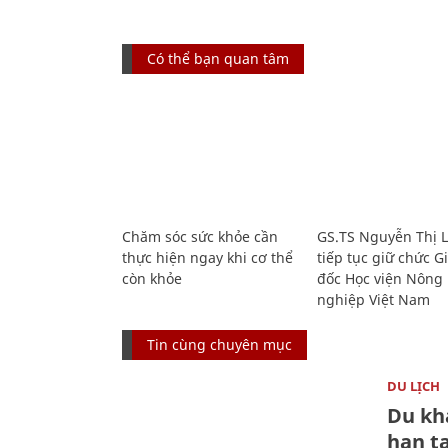
Có thể bạn quan tâm
Chăm sóc sức khỏe cần
GS.TS Nguyễn Thị 
thực hiện ngay khi cơ thể
tiếp tục giữ chức 
còn khỏe
đốc Học viện Nông
nghiệp Việt Nam
Tin cùng chuyên mục
DU LỊCH
Du kh
hạn t