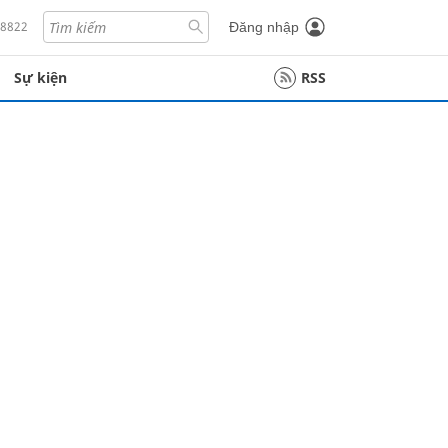
18822
Đăng nhập
Sự kiện
RSS