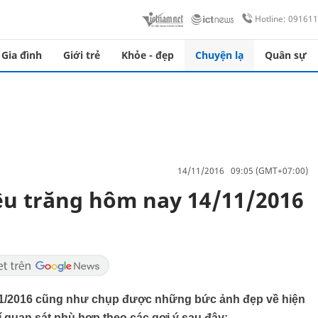
Hotline: 09161
Gia đình
Giới trẻ
Khỏe - đẹp
Chuyện lạ
Quân sự
14/11/2016 09:05 (GMT+07:00)
êu trăng hôm nay 14/11/2016
/11/2016 cũng như chụp được những bức ảnh đẹp về hiện
í quan sát phù hợp theo các gợi ý sau đây: