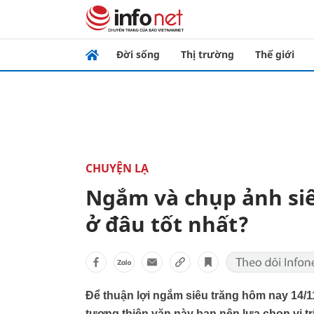
Đời sống
Thị trường
Thế giới
CHUYỆN LẠ
Ngắm và chụp ảnh si
ở đâu tốt nhất?
Để thuận lợi ngắm siêu trăng hôm nay 14
tượng thiên văn này bạn nên lựa chọn vị tr