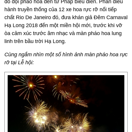
do đội pháo hoa đến từ Pháp biểu diễn. Phần diễu
hành truyền thống của 12 xe hoa rực rỡ nối tiếp
chất Rio De Janeiro đó, đưa khán giả Đêm Carnaval
Hạ Long 2018 đến một miền hội mới, trước khi vỡ
òa cảm xúc trước âm nhạc và màn pháo hoa lung
linh trên bầu trời Hạ Long.
Cùng ngắm nhìn một số hình ảnh màn pháo hoa rực
rỡ tại Lễ hội: