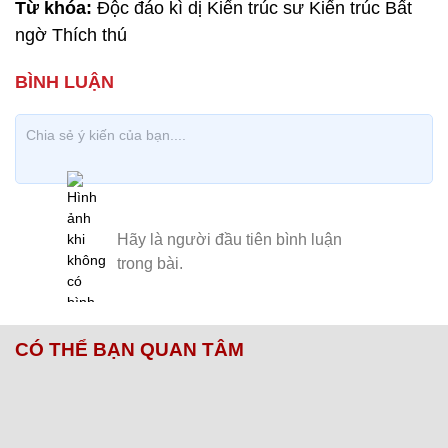
Seattle Central Library, Seattle, Hoa Kỳ.
Library, Seattle, Hoa Kỳ.
Ngôi nhà lộn ngược, Trassenheide, Đức.
Vienna’s Modern Art Museum, Áo.
Nhà Vortex, Montrose, Houston, Hoa Kỳ.