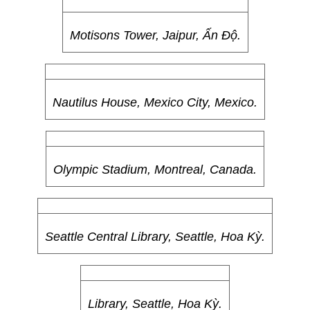
Casa Batlló, Barcelona, Tây Ban Nha.
Markthalle Altenrhein, Staad, Thụy Sĩ.
Montanã Mágica Lodge, Chile.