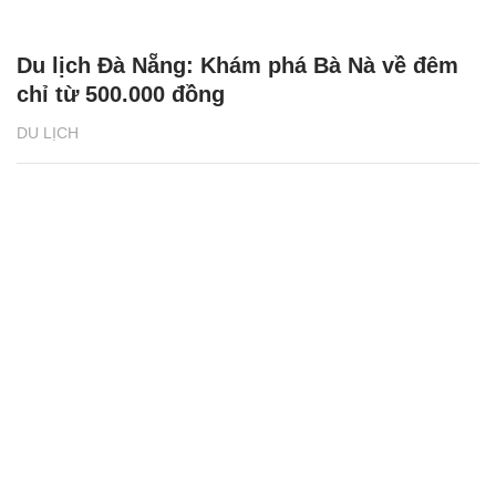
Bánh tôm hồ Tây - Món ăn nức tiếng của
Hà Nội 'gây thương nhớ' cho du khách
quốc tế
DU LỊCH