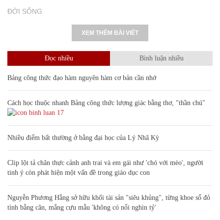
Fansipan rực rỡ với thảm hoa tím trải dài
tới tận chân trời
DU LỊCH