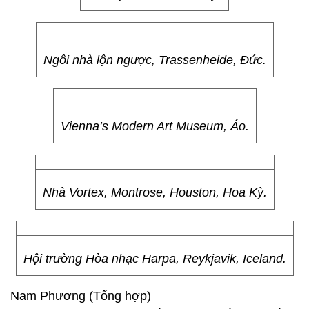
Motisons Tower, Jaipur, Ấn Độ.
Nautilus House, Mexico City, Mexico.
Olympic Stadium, Montreal, Canada.