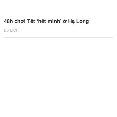
Du khách quốc tế thưởng thức hải sản
không giới hạn tại Buffet Poseidon
DU LỊCH