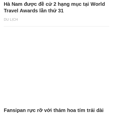
Lý do Hà Nam có cơ hội trở thành ‘Điểm
đến du lịch mới nổi hàng đầu châu Á’
DU LỊCH