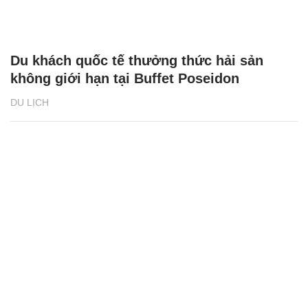
CÓ THỂ BẠN QUAN TÂM
Chăm sóc sức khỏe cần thực hiện
GS.TS Nguyễn Thị Lan ti
ngay khi cơ thể còn khỏe
chức Giám đốc Học viện
Việt Nam