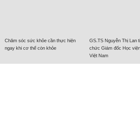
Hội trường Hòa nhạc Harpa, Reykjavik, Iceland.
Nam Phương (Tổng hợp)
Từ khóa:
Độc đáo kì dị Kiến trúc sư Kiến trúc Bất
ngờ Thích thú