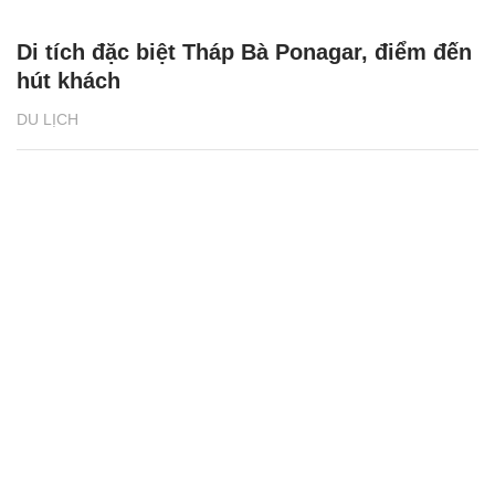
48h chơi Tết ‘hết mình’ ở Hạ Long
DU LỊCH