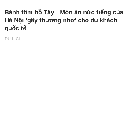
Di tích đặc biệt Tháp Bà Ponagar, điểm đến
hút khách
DU LỊCH