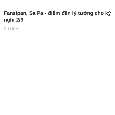
Du lịch Đà Nẵng: Khám phá Bà Nà về đêm
chỉ từ 500.000 đồng
DU LỊCH