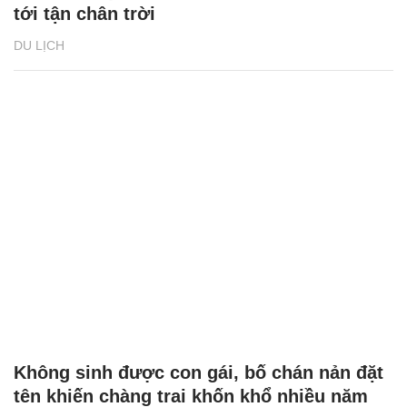
Hà Nam được đề cử 2 hạng mục tại World
Travel Awards lần thứ 31
DU LỊCH