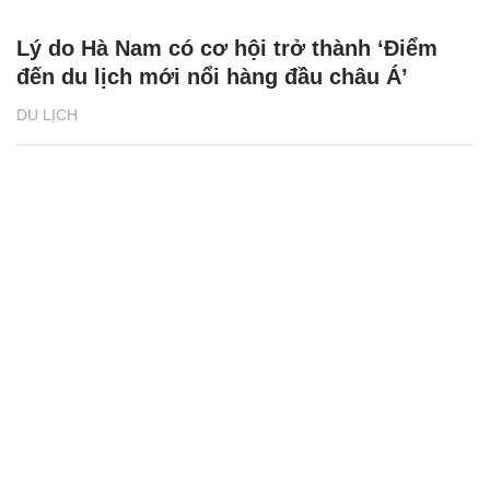
Fansipan, Sa Pa - điểm đến lý tưởng cho kỳ
nghỉ 2/9
DU LỊCH