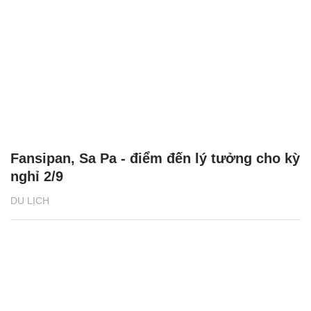
Fansipan, Sa Pa - điểm đến lý tưởng cho kỳ
nghỉ 2/9
DU LỊCH