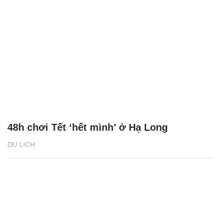
48h chơi Tết ‘hết mình’ ở Hạ Long
DU LỊCH