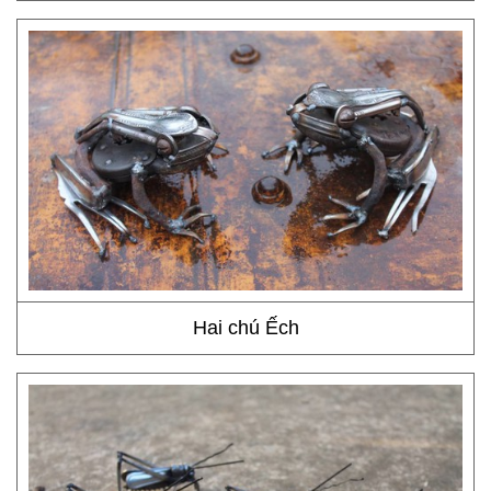
Hai chú Ếch