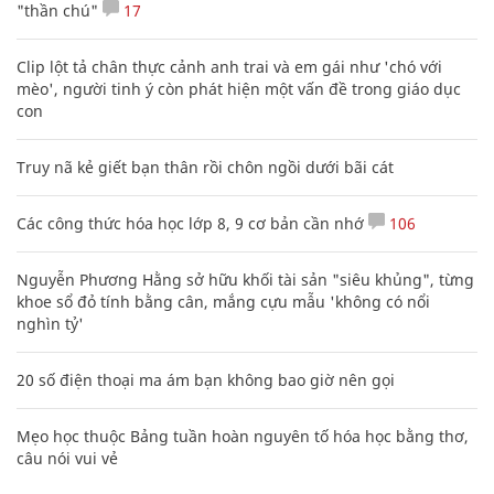
"thần chú"
17
Clip lột tả chân thực cảnh anh trai và em gái như 'chó với
mèo', người tinh ý còn phát hiện một vấn đề trong giáo dục
con
Truy nã kẻ giết bạn thân rồi chôn ngồi dưới bãi cát
Các công thức hóa học lớp 8, 9 cơ bản cần nhớ
106
Nguyễn Phương Hằng sở hữu khối tài sản "siêu khủng", từng
khoe sổ đỏ tính bằng cân, mắng cựu mẫu 'không có nổi
nghìn tỷ'
20 số điện thoại ma ám bạn không bao giờ nên gọi
Mẹo học thuộc Bảng tuần hoàn nguyên tố hóa học bằng thơ,
câu nói vui vẻ