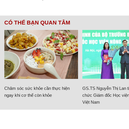
CÓ THỂ BẠN QUAN TÂM
Chăm sóc sức khỏe cần thực hiện
GS.TS Nguyễn Thị Lan ti
ngay khi cơ thể còn khỏe
chức Giám đốc Học viện
Việt Nam