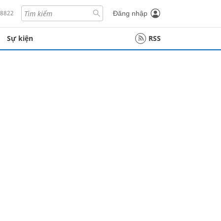
18822
Đăng nhập
Sự kiện
RSS