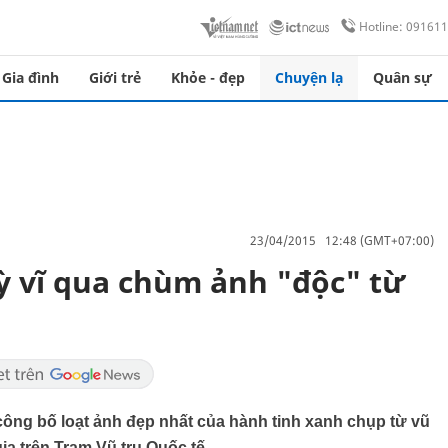
Hotline: 09161
Gia đình
Giới trẻ
Khỏe - đẹp
Chuyện lạ
Quân sự
23/04/2015 12:48 (GMT+07:00)
̀ vĩ qua chùm ảnh "độc" từ
công bố loạt ảnh đẹp nhất của hành tinh xanh chụp từ vũ
ia trên Trạm Vũ trụ Quốc tế.