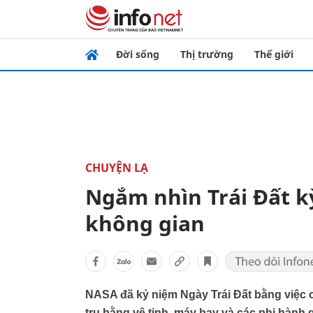
Đời sống
Thị trường
Thế giới
CHUYỆN LẠ
Ngắm nhìn Trái Đất ky
không gian
NASA đã kỷ niệm Ngày Trái Đất bằng việc 
trụ bằng vệ tinh, máy bay và các phi hành g