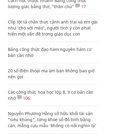
Cách học thuộc nhanh Bảng công thức
lượng giác bằng thơ, "thần chú"
17
Clip lột tả chân thực cảnh anh trai và em gái
như 'chó với mèo', người tinh ý còn phát
hiện một vấn đề trong giáo dục con
Bảng công thức đạo hàm nguyên hàm cơ
bản cần nhớ
20 số điện thoại ma ám bạn không bao giờ
nên gọi
Các công thức hóa học lớp 8, 9 cơ bản cần
nhớ
106
Nguyễn Phương Hằng sở hữu khối tài sản
"siêu khủng", từng khoe sổ đỏ tính bằng
cân, mắng cựu mẫu 'không có nổi nghìn tỷ'