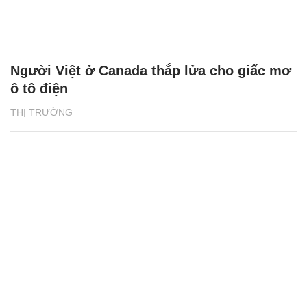
Người Việt ở Canada thắp lửa cho giấc mơ
ô tô điện
THỊ TRƯỜNG