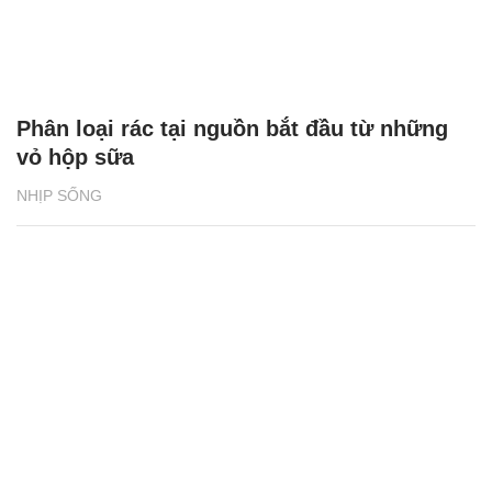
Phân loại rác tại nguồn bắt đầu từ những
vỏ hộp sữa
NHỊP SỐNG