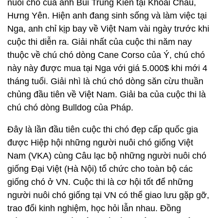
nuôi chó của anh Bùi Trung Kiên tại Khoái Châu,
Hưng Yên. Hiện anh đang sinh sống và làm việc tại
Nga, anh chỉ kịp bay về Việt Nam vài ngày trước khi
cuộc thi diễn ra. Giải nhất của cuộc thi năm nay
thuộc về chú chó dòng Cane Corso của Ý, chú chó
này này được mua tại Nga với giá 5.000$ khi mới 4
tháng tuổi. Giải nhì là chú chó dòng săn cừu thuần
chủng đầu tiên về Việt Nam. Giải ba của cuộc thi là
chú chó dòng Bulldog của Pháp.
Đây là lần đầu tiên cuộc thi chó đẹp cấp quốc gia
được Hiệp hội những người nuôi chó giống Việt
Nam (VKA) cùng Câu lạc bộ những người nuôi chó
giống Đại Việt (Hà Nội) tổ chức cho toàn bộ các
giống chó ở VN. Cuộc thi là cơ hội tốt để những
người nuôi chó giống tại VN có thể giao lưu gặp gỡ,
trao đổi kinh nghiệm, học hỏi lẫn nhau. Đồng