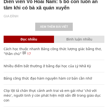
Diễn viên Võ Hoài Nam: 5 bố con luôn an
tâm khi có bà xã quán xuyến
GIA ĐÌNH
XEM THÊM BÀI VIẾT
Đọc nhiều
Bình luận nhiều
Cách học thuộc nhanh Bảng công thức lượng giác bằng thơ,
"thần chú"
17
Nhiều điểm bất thường ở bằng đại học của Lý Nhã Kỳ
Bảng công thức đạo hàm nguyên hàm cơ bản cần nhớ
Clip lột tả chân thực cảnh anh trai và em gái như 'chó với
mèo', người tinh ý còn phát hiện một vấn đề trong giáo dục
con