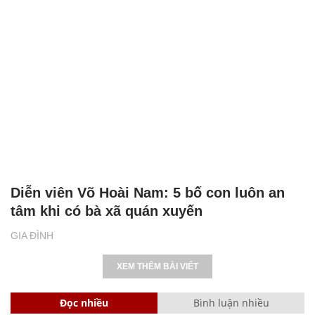
Diễn viên Võ Hoài Nam: 5 bố con luôn an
tâm khi có bà xã quán xuyến
GIA ĐÌNH
XEM THÊM BÀI VIẾT
Đọc nhiều
Bình luận nhiều