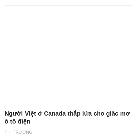
Người Việt ở Canada thắp lửa cho giấc mơ
ô tô điện
THỊ TRƯỜNG